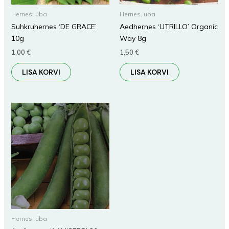
Hernes, uba
Hernes, uba
Suhkruhernes ‘DE GRACE’
Aedhernes ‘UTRILLO’ Organic
10g
Way 8g
1,00
€
1,50
€
LISA KORVI
LISA KORVI
Hernes, uba