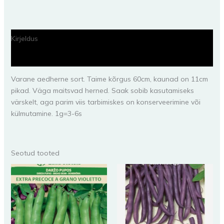
Kirjeldus
Lisainfo
Varane aedherne sort. Taime kõrgus 60cm, kaunad on 11cm
pikad. Väga maitsvad herned. Saak sobib kasutamiseks
värskelt, aga parim viis tarbimiskes on konserveerimine või
külmutamine. 1g=3-6s
Seotud tooted