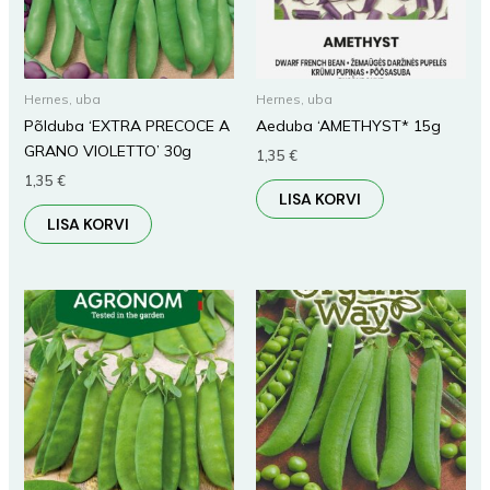
Hernes, uba
Hernes, uba
Põlduba ‘EXTRA PRECOCE A
Aeduba ‘AMETHYST* 15g
GRANO VIOLETTO’ 30g
1,35
€
1,35
€
LISA KORVI
LISA KORVI