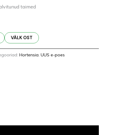
alvitunud taimed
VÄLK OST
egooriad:
Hortensia
,
UUS e-poes