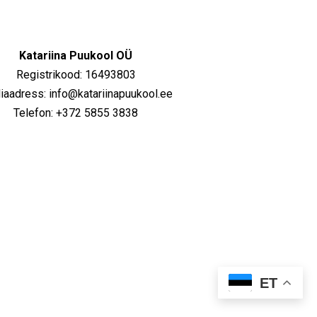
Katariina Puukool OÜ
Registrikood: 16493803
iaadress: info@katariinapuukool.ee
Telefon: +372 5855 3838
ET