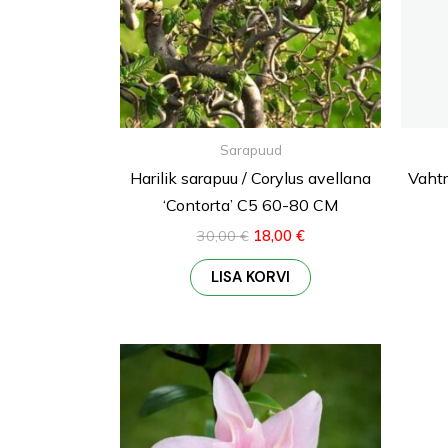
Sarapuud
Harilik sarapuu / Corylus avellana
Vahtr
‘Contorta’ C5 60-80 CM
30,00
€
18,00
€
LISA KORVI