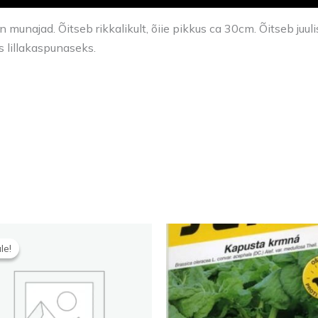
munajad. Õitseb rikkalikult, õiie pikkus ca 30cm. Õitseb juul
s lillakaspunaseks.
Algne
Praegune
hind
hind
le!
le!
oli:
on:
5,00 €.
3,00 €.