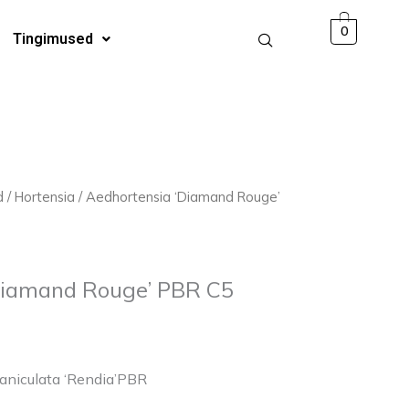
,00 €.
9,00 €.
PBR
0
Tingimused
C5
kogus
raegune
d
/
Hortensia
/ Aedhortensia ‘Diamand Rouge’
ind
:
00 €.
Diamand Rouge’ PBR C5
niculata ‘Rendia’PBR