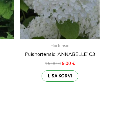
Hortensia
g
Puishortensia ‘ANNABELLE’ C3
15,00
€
9,00
€
LISA KORVI