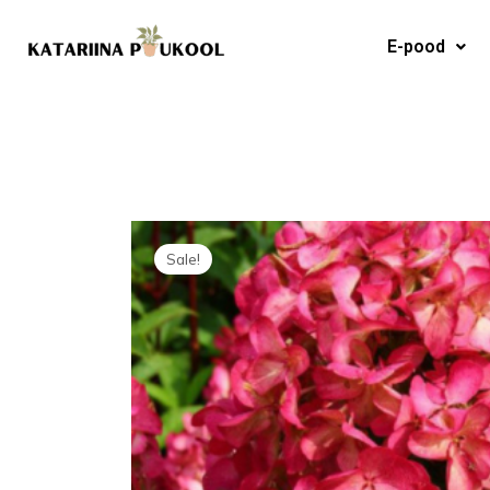
Skip
to
E-pood
content
Sale!