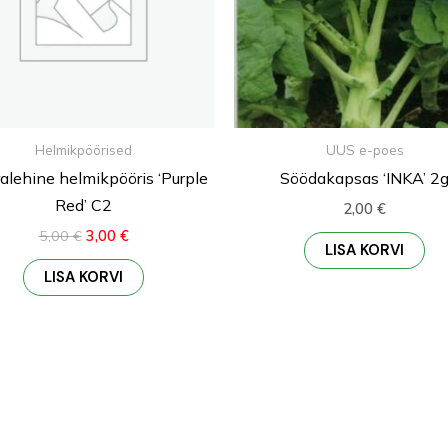
Helmikpöörised
UUS e-poes
alehine helmikpööris ‘Purple
Söödakapsas ‘INKA’ 2
Red’ C2
2,00
€
5,00
€
3,00
€
LISA KORVI
LISA KORVI