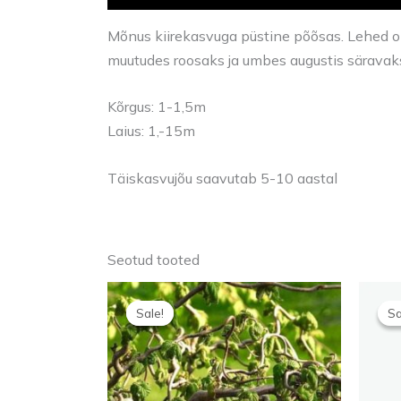
Mõnus kiirekasvuga püstine põõsas. Lehed on 
muutudes roosaks ja umbes augustis säravak
Kõrgus: 1-1,5m
Laius: 1,-15m
Täiskasvujõu saavutab 5-10 aastal
Seotud tooted
Algne
Praegune
hind
hind
Sale!
Sale!
Sa
Sa
oli:
on:
30,00 €.
18,00 €.