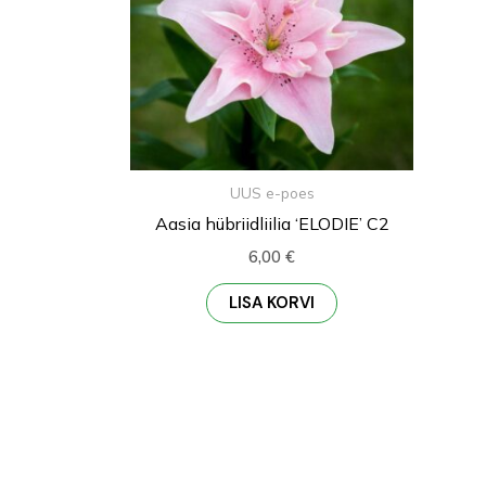
UUS e-poes
Aasia hübriidliilia ‘ELODIE’ C2
6,00
€
LISA KORVI