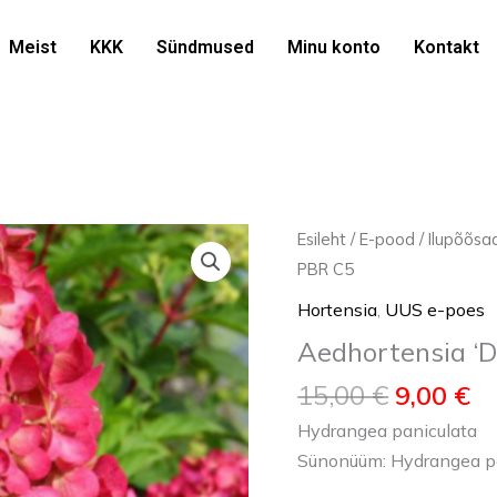
15
Meist
KKK
Sündmused
Minu konto
Kontakt
Algne
P
Aedhortensia
Esileht
/
E-pood
/
Ilupõõsa
hind
h
'Diamand
PBR C5
oli:
on
Rouge'
Hortensia
,
UUS e-poes
15,00 €.
9,
PBR
Aedhortensia ‘
C5
kogus
15,00
€
9,00
€
Hydrangea paniculata
Sünonüüm: Hydrangea pa