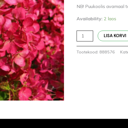
NB! Puukoolis avamaal t
Availability:
2 laos
LISA KORVI
Tootekood:
888576
Kat