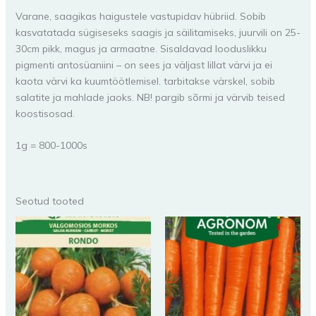
Varane, saagikas haigustele vastupidav hübriid. Sobib
kasvatatada sügiseseks saagis ja säilitamiseks, juurvili on 25-
30cm pikk, magus ja armaatne. Sisaldavad looduslikku
pigmenti antosüaniini – on sees ja väljast lillat värvi ja ei
kaota värvi ka kuumtöötlemisel. tarbitakse värskel, sobib
salatite ja mahlade jaoks. NB! pargib sõrmi ja värvib teised
koostisosad.
1g = 800-1000s
Seotud tooted