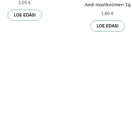
1,05
€
Aed-mustköömen 1g
1,80
€
LOE EDASI
LOE EDASI