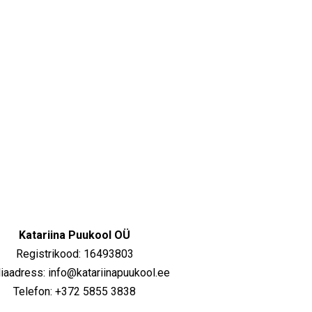
Katariina Puukool OÜ
Registrikood: 16493803
iaadress: info@katariinapuukool.ee
Telefon: +372 5855 3838