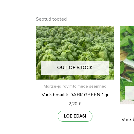
Seotud tooted
OUT OF STOCK
Maitse-ja ravimtaimede seemned
Vürtsbasiilik DARK GREEN 1gr
2,20
€
LOE EDASI
Vürts