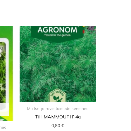
Maitse-ja ravimtaimede seemned
Till ‘MAMMOUTH’ 4g
0,80
€
mned