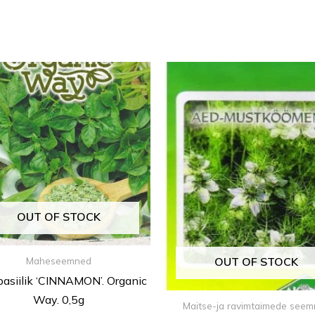
OUT OF STOCK
OUT OF STOCK
Maheseemned
basiilik ‘CINNAMON’. Organic
Way. 0,5g
Maitse-ja ravimtaimede see