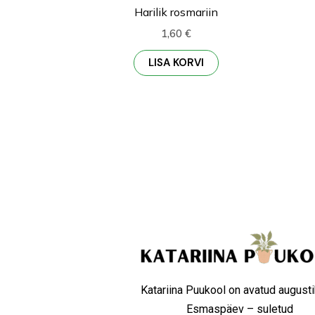
Harilik rosmariin
1,60
€
LISA KORVI
Katariina Puukool on avatud augusti
Esmaspäev – suletud