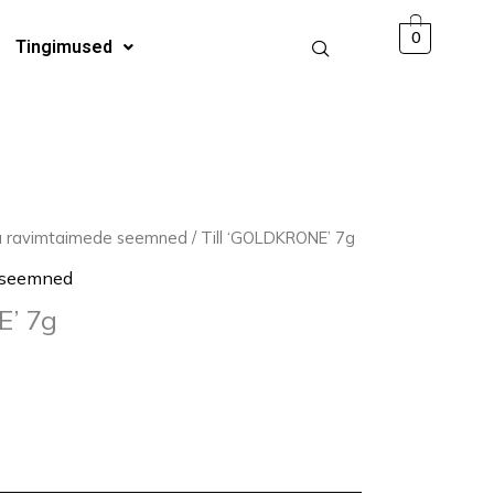
0
Tingimused
ja ravimtaimede seemned
/ Till ‘GOLDKRONE’ 7g
e seemned
E’ 7g