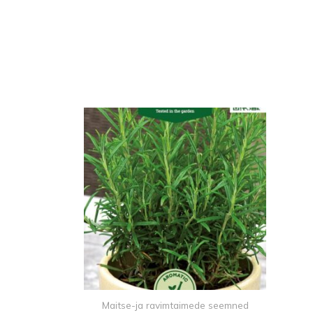
Maitse-ja ravimtaimede seemned