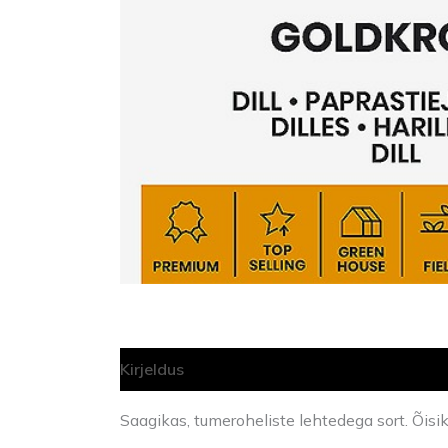
Kirjeldus
Lisainfo
Saagikas, tumeroheliste lehtedega sort. Õis