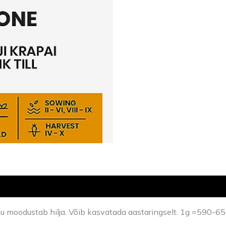
iku moodustab hilja. Võib kasvatada aastaringselt. 1g =590-6