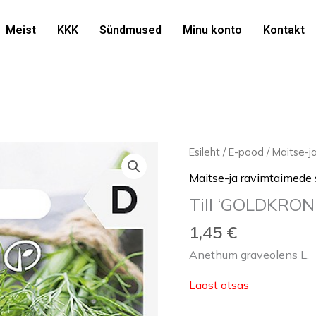
Meist
KKK
Sündmused
Minu konto
Kontakt
Esileht
/
E-pood
/
Maitse-
Maitse-ja ravimtaimed
Till ‘GOLDKRON
1,45
€
Anethum graveolens L.
Laost otsas