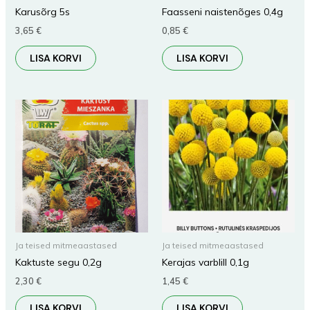
Karusõrg 5s
Faasseni naistenõges 0,4g
3,65
€
0,85
€
LISA KORVI
LISA KORVI
Ja teised mitmeaastased
Ja teised mitmeaastased
Kaktuste segu 0,2g
Kerajas varblill 0,1g
2,30
€
1,45
€
LISA KORVI
LISA KORVI