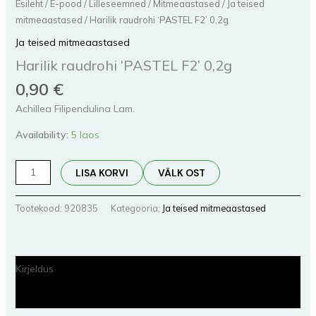
Esileht
/
E-pood
/
Lilleseemned
/
Mitmeaastased
/
Ja teised
mitmeaastased
/ Harilik raudrohi ‘PASTEL F2’ 0,2g
Ja teised mitmeaastased
Harilik raudrohi ‘PASTEL F2’ 0,2g
0,90
€
Achillea Filipendulina Lam.
Availability:
5 laos
LISA KORVI
VÄLK OST
Tootekood:
920835
Kategooria:
Ja teised mitmeaastased
Kirjeldus
Lisainfo