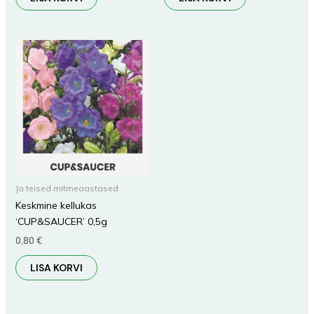
Ja teised mitmeaastased
Keskmine kellukas
‘CUP&SAUCER’ 0,5g
0,80
€
LISA KORVI