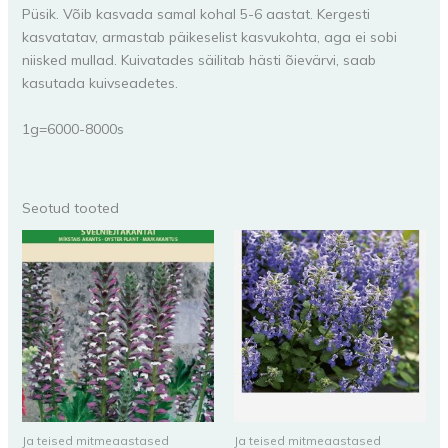
Püsik. Võib kasvada samal kohal 5-6 aastat. Kergesti
kasvatatav, armastab päikeselist kasvukohta, aga ei sobi
niisked mullad. Kuivatades säilitab hästi õievärvi, saab
kasutada kuivseadetes.
1g=6000-8000s
Seotud tooted
Ja teised mitmeaastased
Ja teised mitmeaastased