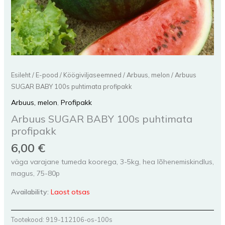
Esileht
/
E-pood
/
Köögiviljaseemned
/
Arbuus, melon
/ Arbuus
SUGAR BABY 100s puhtimata profipakk
Arbuus, melon
,
Profipakk
Arbuus SUGAR BABY 100s puhtimata
profipakk
6,00
€
väga varajane tumeda koorega, 3-5kg, hea lõhenemiskindlus,
magus, 75-80p
Availability:
Laost otsas
Tootekood:
919-112106-os-100s