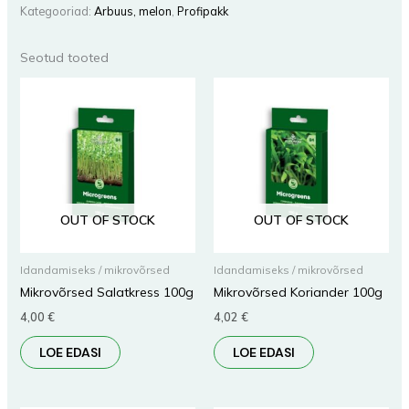
Kategooriad:
Arbuus, melon
,
Profipakk
Seotud tooted
OUT OF STOCK
OUT OF STOCK
Idandamiseks / mikrovõrsed
Idandamiseks / mikrovõrsed
Mikrovõrsed Salatkress 100g
Mikrovõrsed Koriander 100g
4,00
€
4,02
€
LOE EDASI
LOE EDASI