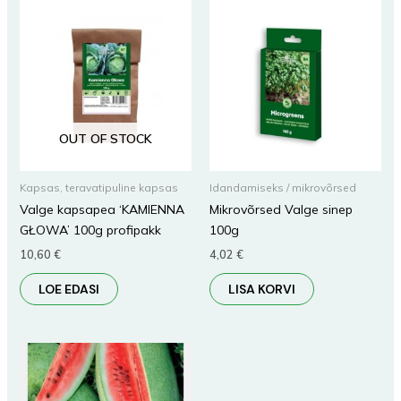
OUT OF STOCK
Kapsas, teravatipuline kapsas
Idandamiseks / mikrovõrsed
Valge kapsapea ‘KAMIENNA
Mikrovõrsed Valge sinep
GŁOWA’ 100g profipakk
100g
10,60
€
4,02
€
LOE EDASI
LISA KORVI