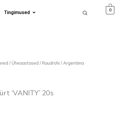
20s
0
Tingimused
kogus
mned
/
Üheaastased
/
Raudrohi
/ Argentiina
ürt ‘VANITY’ 20s