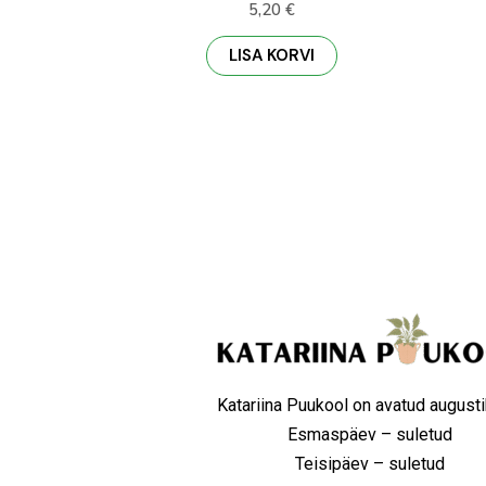
5,20
€
LISA KORVI
Katariina Puukool on avatud augusti
Esmaspäev – suletud
Teisipäev – suletud