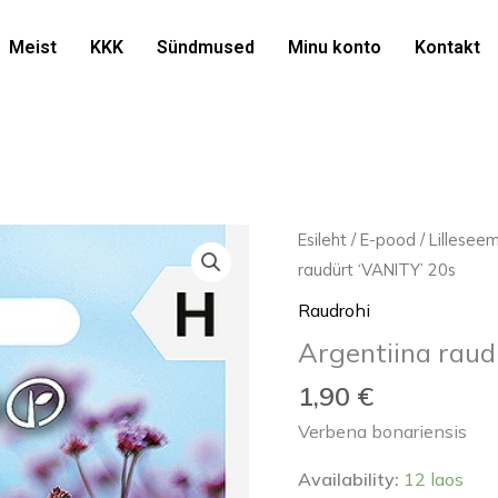
Meist
KKK
Sündmused
Minu konto
Kontakt
Argentiina
Esileht
/
E-pood
/
Lillesee
raudürt
raudürt ‘VANITY’ 20s
'VANITY'
Raudrohi
20s
Argentiina raud
kogus
1,90
€
Verbena bonariensis
Availability:
12 laos