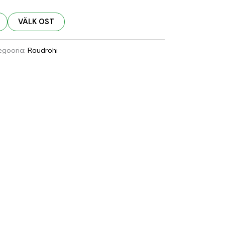
VÄLK OST
egooria:
Raudrohi