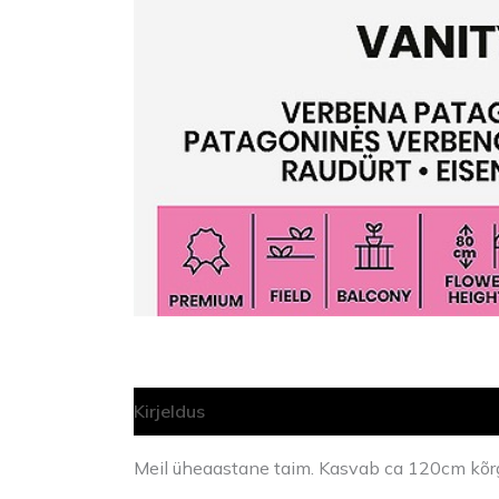
Kirjeldus
Lisainfo
Meil üheaastane taim. Kasvab ca 120cm kõr