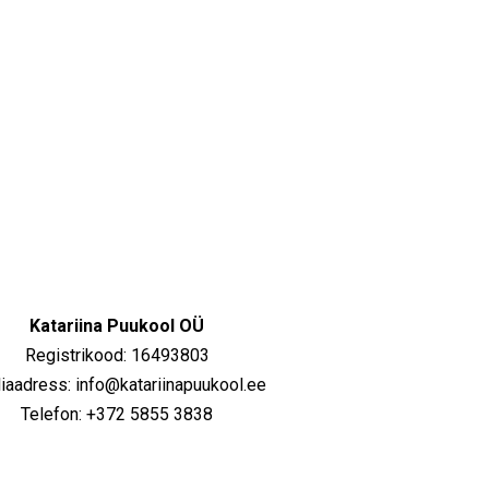
Katariina Puukool OÜ
Registrikood: 16493803
iaadress: info@katariinapuukool.ee
Telefon: +372 5855 3838