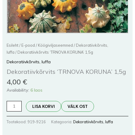
Esileht
/
E-pood
/
Köögiviljaseemned
/
Dekoratiivkõrvits,
luffa
/ Dekoratiivkõrvits ‘TRNOVA KORUNA’ 1,5g
Dekoratiivkõrvits, luffa
Dekoratiivkõrvits ‘TRNOVA KORUNA’ 1,5g
4,00
€
Availability:
6 laos
LISA KORVI
VÄLK OST
Tootekood:
919-9216
Kategooria:
Dekoratiivkõrvits, luffa