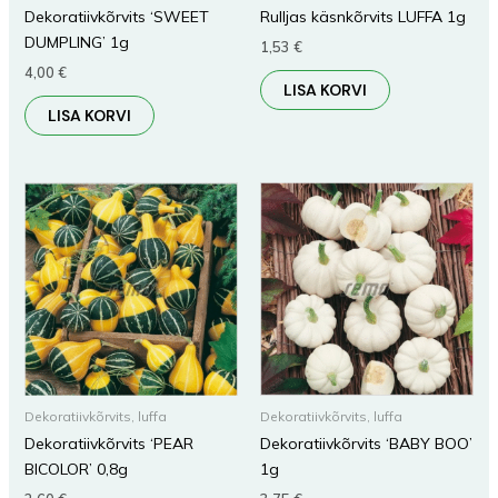
Dekoratiivkõrvits ‘SWEET
Rulljas käsnkõrvits LUFFA 1g
DUMPLING’ 1g
1,53
€
4,00
€
LISA KORVI
LISA KORVI
Dekoratiivkõrvits, luffa
Dekoratiivkõrvits, luffa
Dekoratiivkõrvits ‘PEAR
Dekoratiivkõrvits ‘BABY BOO’
BICOLOR’ 0,8g
1g