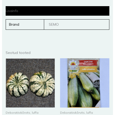
Lisainfo
Brand
SEMO
Seotud tooted
Dekoratiivkõrvits, luffa
Dekoratiivkõrvits, luffa