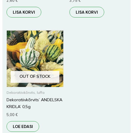
2,60
€
3,75
€
LISA KORVI
LISA KORVI
OUT OF STOCK
Dekoratiivkõrvits, luffa
Dekoratiivkõrvits’ ANDELSKA
KRIDLA’ 0,5g
5,00
€
LOE EDASI