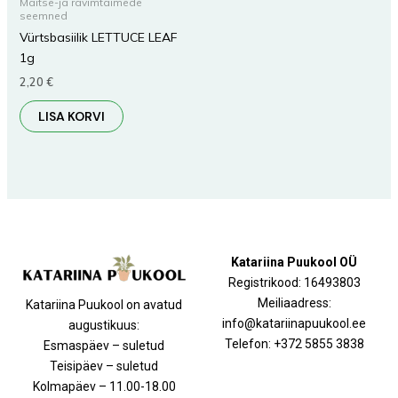
Maitse-ja ravimtaimede
seemned
Vürtsbasiilik LETTUCE LEAF
1g
2,20
€
LISA KORVI
Katariina Puukool OÜ
Registrikood: 16493803
Meiliaadress:
Katariina Puukool on avatud
info@katariinapuukool.ee
augustikuus:
Telefon: +372 5855 3838
Esmaspäev – suletud
Teisipäev – suletud
Kolmapäev – 11.00-18.00