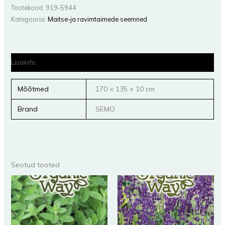
Tootekood:
919-5944
Kategooria:
Maitse-ja ravimtaimede seemned
Lisainfo
Mõõtmed
170 × 135 × 10 cm
Brand
SEMO
Seotud tooted