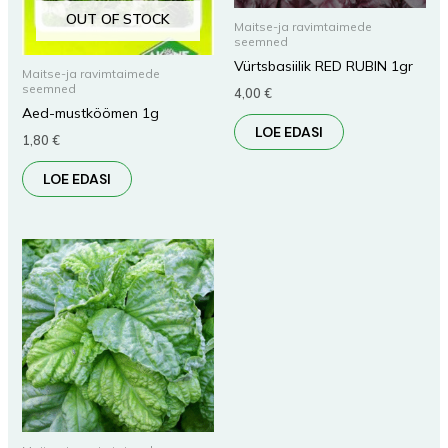
OUT OF STOCK
Maitse-ja ravimtaimede
seemned
Vürtsbasiilik RED RUBIN 1gr
Maitse-ja ravimtaimede
seemned
4,00
€
Aed-mustköömen 1g
LOE EDASI
1,80
€
LOE EDASI