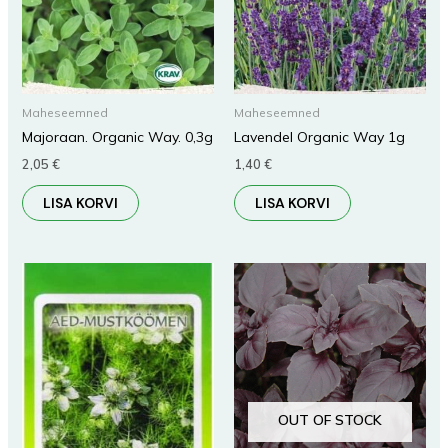
Maheseemned
Maheseemned
Majoraan. Organic Way. 0,3g
Lavendel Organic Way 1g
2,05
€
1,40
€
LISA KORVI
LISA KORVI
OUT OF STOCK