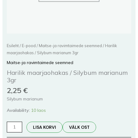
Esileht
/
E-pood
/
Maitse-ja ravimtaimede seemned
/ Harilik
maarjaohakas / Silybum marianum 3gr
Maitse-ja ravimtaimede seemned
Harilik maarjaohakas / Silybum marianum
3gr
2,25
€
Silybum marianum
Availability:
10 laos
LISA KORVI
VÄLK OST