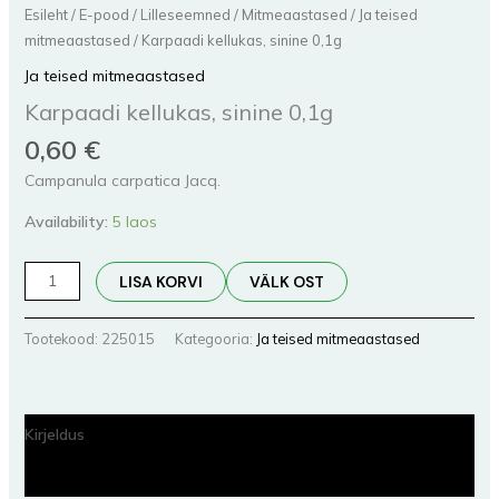
Esileht
/
E-pood
/
Lilleseemned
/
Mitmeaastased
/
Ja teised
mitmeaastased
/ Karpaadi kellukas, sinine 0,1g
Ja teised mitmeaastased
Karpaadi kellukas, sinine 0,1g
0,60
€
Campanula carpatica Jacq.
Availability:
5 laos
LISA KORVI
VÄLK OST
Tootekood:
225015
Kategooria:
Ja teised mitmeaastased
Kirjeldus
Lisainfo