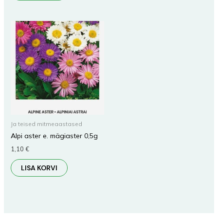
Ja teised mitmeaastased
Alpi aster e. mägiaster 0,5g
1,10
€
LISA KORVI