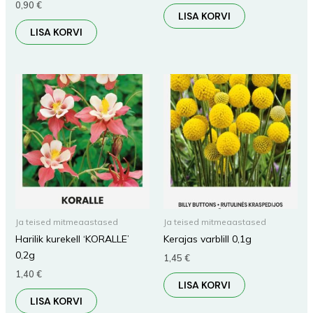
0,90
€
LISA KORVI
LISA KORVI
Ja teised mitmeaastased
Ja teised mitmeaastased
Harilik kurekell ‘KORALLE’
Kerajas varblill 0,1g
0,2g
1,45
€
1,40
€
LISA KORVI
LISA KORVI