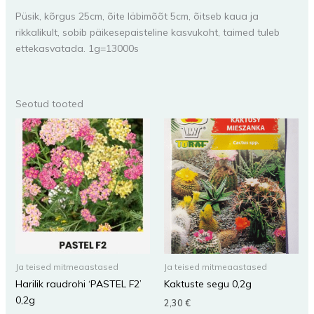
Püsik, kõrgus 25cm, õite läbimõõt 5cm, õitseb kaua ja
rikkalikult, sobib päikesepaisteline kasvukoht, taimed tuleb
ettekasvatada. 1g=13000s
Seotud tooted
Ja teised mitmeaastased
Ja teised mitmeaastased
Harilik raudrohi ‘PASTEL F2’
Kaktuste segu 0,2g
0,2g
2,30
€