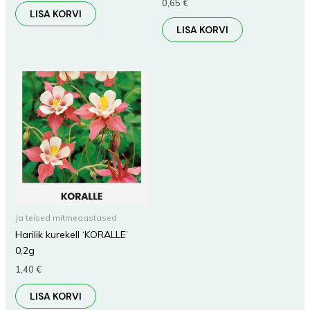
0,65
€
LISA KORVI
LISA KORVI
Ja teised mitmeaastased
Harilik kurekell ‘KORALLE’
0,2g
1,40
€
LISA KORVI