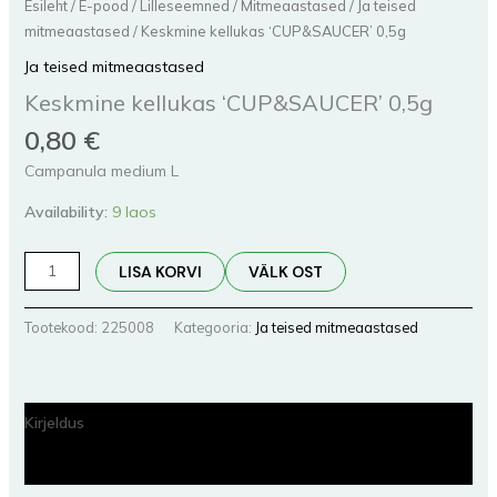
Esileht
/
E-pood
/
Lilleseemned
/
Mitmeaastased
/
Ja teised
mitmeaastased
/ Keskmine kellukas ‘CUP&SAUCER’ 0,5g
Ja teised mitmeaastased
Keskmine kellukas ‘CUP&SAUCER’ 0,5g
0,80
€
Campanula medium L
Availability:
9 laos
LISA KORVI
VÄLK OST
Tootekood:
225008
Kategooria:
Ja teised mitmeaastased
Kirjeldus
Lisainfo