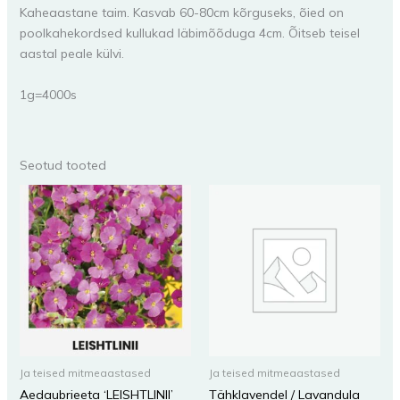
Kaheaastane taim. Kasvab 60-80cm kõrguseks, õied on
poolkahekordsed kullukad läbimõõduga 4cm. Õitseb teisel
aastal peale külvi.
1g=4000s
Seotud tooted
Ja teised mitmeaastased
Ja teised mitmeaastased
Aedaubrieeta ‘LEISHTLINII’
Tähklavendel / Lavandula