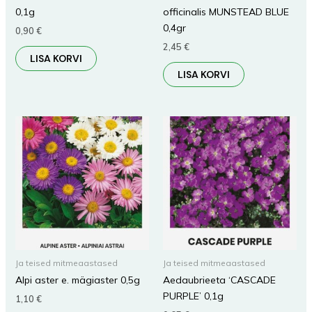
0,1g
officinalis MUNSTEAD BLUE
0,4gr
0,90
€
2,45
€
LISA KORVI
LISA KORVI
Ja teised mitmeaastased
Ja teised mitmeaastased
Alpi aster e. mägiaster 0,5g
Aedaubrieeta ‘CASCADE
PURPLE’ 0,1g
1,10
€