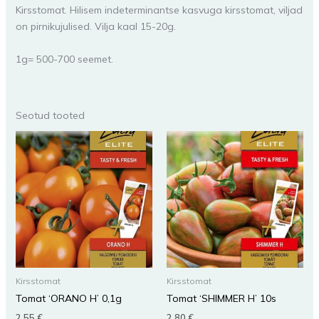
Kirsstomat. Hilisem indeterminantse kasvuga kirsstomat, viljad
on pirnikujulised. Vilja kaal 15-20g.
1g= 500-700 seemet.
Seotud tooted
Kirsstomat
Kirsstomat
Tomat ‘ORANO H’ 0,1g
Tomat ‘SHIMMER H’ 10s
2,55
€
2,80
€