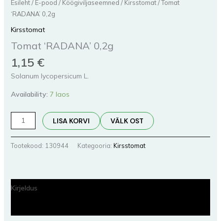
Esileht
/
E-pood
/
Köögiviljaseemned
/
Kirsstomat
/ Tomat
‘RADANA’ 0,2g
Kirsstomat
Tomat ‘RADANA’ 0,2g
1,15
€
Solanum lycopersicum L.
Availability:
7 laos
LISA KORVI
VÄLK OST
Tootekood:
130944
Kategooria:
Kirsstomat
Kirjeldus
Lisainfo