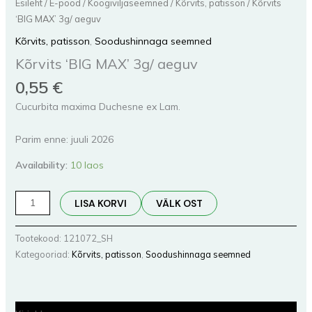
Esileht
/
E-pood
/
Köögiviljaseemned
/
Kõrvits, patisson
/ Kõrvits
‘BIG MAX’ 3g/ aeguv
Kõrvits, patisson
,
Soodushinnaga seemned
Kõrvits ‘BIG MAX’ 3g/ aeguv
0,55
€
Cucurbita maxima Duchesne ex Lam.
Parim enne: juuli 2026
Availability:
10 laos
LISA KORVI
VÄLK OST
Tootekood:
121072_SH
Kategooriad:
Kõrvits, patisson
,
Soodushinnaga seemned