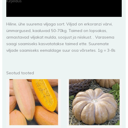
Kirjeldus
Lisainfo
Hiline, ühe suurema viljaga sort. Viljad on erkoranzi värvi,
ümmargused, kaaluvad 50-70kg. Taimed on lopsakas,
armastavad viljakat mulda, soojust ja niiskust. . Varasema
saagi saamiseks kasvatatakse taimed ette. Suuremate
viljade saamiseks eemaldage suur osa võrsetes. 1g = 3-8s
Seotud tooted