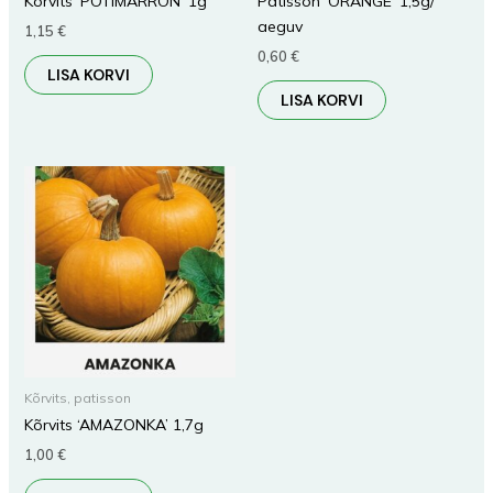
Kõrvits ‘POTIMARRON’ 1g
Patisson ‘ORANGE’ 1,5g/
aeguv
1,15
€
0,60
€
LISA KORVI
LISA KORVI
Kõrvits, patisson
Kõrvits ‘AMAZONKA’ 1,7g
1,00
€