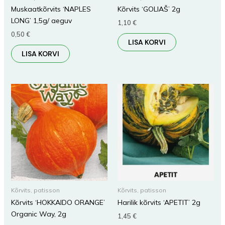
Muskaatkõrvits ‘NAPLES
Kõrvits ‘GOLIAŠ’ 2g
LONG’ 1,5g/ aeguv
1,10
€
0,50
€
LISA KORVI
LISA KORVI
Kõrvits, patisson
Kõrvits, patisson
Kõrvits ‘HOKKAIDO ORANGE’
Harilik kõrvits ‘APETIT’ 2g
Organic Way, 2g
1,45
€