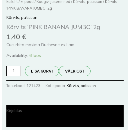
Esileht
/
E-pood
/
Köögiviljaseemned
/
Kõrvits, patisson
/ Kõrvits
‘PINK BANANA JUMBO’ 2g
Kõrvits, patisson
Kõrvits ‘PINK BANANA JUMBO’ 2g
1,40
€
Cucurbita maxima Duchesne ex Lam.
Availability:
6 laos
LISA KORVI
VÄLK OST
Tootekood:
121423
Kategooria:
Kõrvits, patisson
Kirjeldus
Lisainfo