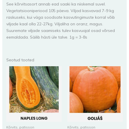
See kõrvitsasort annab ead saaki ka niiskemal suvel.
Vegetatsiooniperiood 105 päeva. Viljad kasvavad 7-9 kg
raskuseks, kui väga soodsate kasvutingimuste korral võib
viljade kaal olla 22-27kg. Viljaliha on oranz, magus.
Suuremate viljade saamiseks tulev kasvuajal osad võrsed
eemaldada. Säilib hästi üle talve. 1g = 3-8s
Seotud tooted
Kõrvits, patisson
Kõrvits, patisson