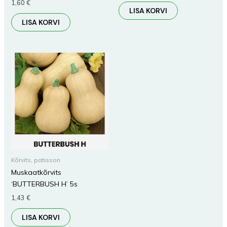
1,60
€
LISA KORVI
LISA KORVI
Kõrvits, patisson
Muskaatkõrvits
‘BUTTERBUSH H’ 5s
1,43
€
LISA KORVI