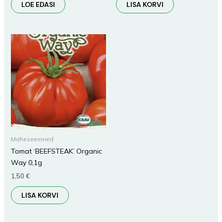
LOE EDASI
LISA KORVI
Maheseemned
Tomat ‘BEEFSTEAK’ Organic
Way 0,1g
1,50
€
LISA KORVI