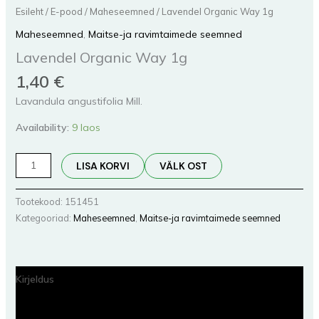
Esileht
/
E-pood
/
Maheseemned
/ Lavendel Organic Way 1g
Maheseemned
,
Maitse-ja ravimtaimede seemned
Lavendel Organic Way 1g
1,40
€
Lavandula angustifolia Mill.
Availability:
9 laos
LISA KORVI
VÄLK OST
Tootekood:
151451
Kategooriad:
Maheseemned
,
Maitse-ja ravimtaimede seemned
Kirjeldus
Lisainfo