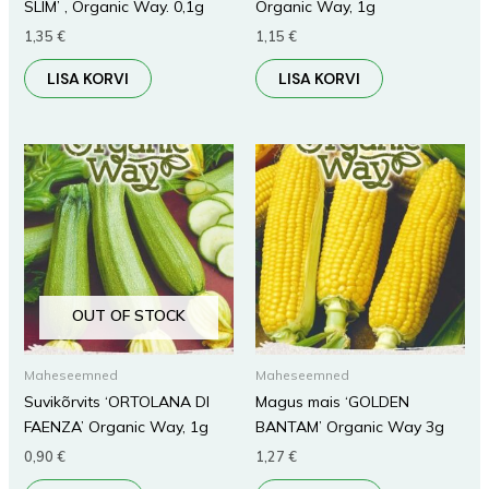
SLIM’ , Organic Way. 0,1g
Organic Way, 1g
1,35
€
1,15
€
LISA KORVI
LISA KORVI
OUT OF STOCK
Maheseemned
Maheseemned
Suvikõrvits ‘ORTOLANA DI
Magus mais ‘GOLDEN
FAENZA’ Organic Way, 1g
BANTAM’ Organic Way 3g
0,90
€
1,27
€