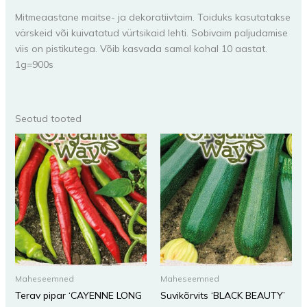
Mitmeaastane maitse- ja dekoratiivtaim. Toiduks kasutatakse
värskeid või kuivatatud vürtsikaid lehti. Sobivaim paljudamise
viis on pistikutega. Võib kasvada samal kohal 10 aastat.
1g=900s
Seotud tooted
Maheseemned
Maheseemned
Terav pipar ‘CAYENNE LONG
Suvikõrvits ‘BLACK BEAUTY’