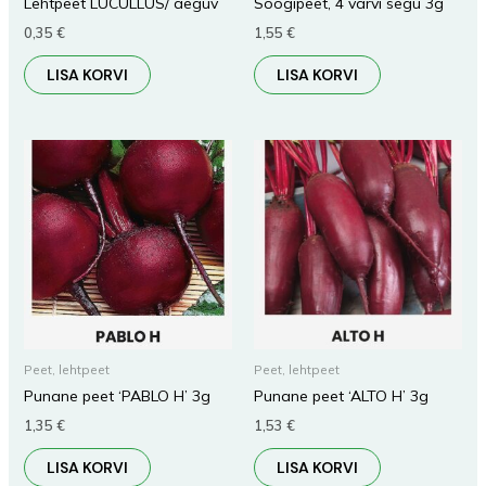
Lehtpeet LUCULLUS/ aeguv
Söögipeet, 4 värvi segu 3g
0,35
€
1,55
€
LISA KORVI
LISA KORVI
Peet, lehtpeet
Peet, lehtpeet
Punane peet ‘PABLO H’ 3g
Punane peet ‘ALTO H’ 3g
1,35
€
1,53
€
LISA KORVI
LISA KORVI