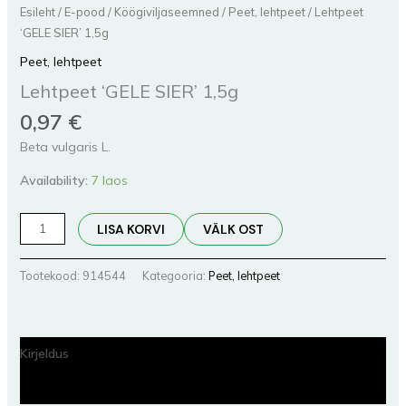
Esileht
/
E-pood
/
Köögiviljaseemned
/
Peet, lehtpeet
/ Lehtpeet
‘GELE SIER’ 1,5g
Peet, lehtpeet
Lehtpeet ‘GELE SIER’ 1,5g
0,97
€
Beta vulgaris L.
Availability:
7 laos
LISA KORVI
VÄLK OST
Tootekood:
914544
Kategooria:
Peet, lehtpeet
Kirjeldus
Lisainfo