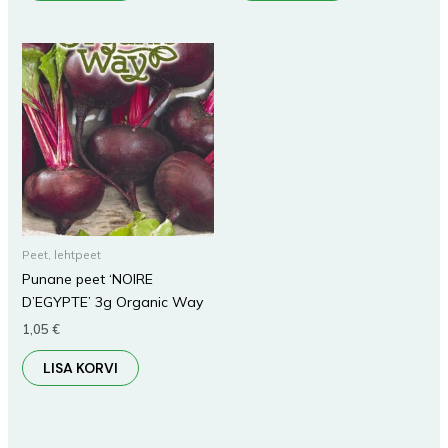
Peet, lehtpeet
Punane peet ‘NOIRE
D’EGYPTE’ 3g Organic Way
1,05
€
LISA KORVI