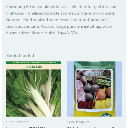
Kasvuaeg 60päeva alates külvist. Lehed on kergelt kortsus,
mahlased, rohelised kollaste soontega. Varre on kollased.
Noored lehed sobivad salatitesse, hautatud, praetud j
akonserveerituna. Kasvab kõige paremini mittehappelisel,
huumusrikkal liivsavi mullal. 1g=40-55s
Seotud tooted
Peet, lehtpeet
Peet, lehtpeet