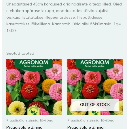
Üheaastased 45cm kõrgused originaalsete õitega lilled. Õied
n ebakorrapärase kujuga, moodustades tõlvikukujulisi
õisikuid. Istutatakse lillepeenardesse, lillepottidesse,
kasutatakse lõikelillena. Kannatab lühiajalisi öökülmasid. 1g=
1400s
Seotud tooted
OUT OF STOCK
Pruudisõlg e zinnia, lõvilõug
Pruudisõlg e zinnia, lõvilõug
Pruudisõlg e Zinnia
Pruudisõlg e Zinnia