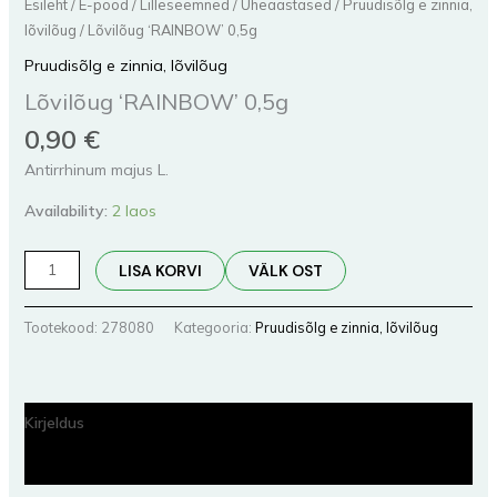
Esileht
/
E-pood
/
Lilleseemned
/
Üheaastased
/
Pruudisõlg e zinnia,
lõvilõug
/ Lõvilõug ‘RAINBOW’ 0,5g
Pruudisõlg e zinnia, lõvilõug
Lõvilõug ‘RAINBOW’ 0,5g
0,90
€
Antirrhinum majus L.
Availability:
2 laos
LISA KORVI
VÄLK OST
Tootekood:
278080
Kategooria:
Pruudisõlg e zinnia, lõvilõug
Kirjeldus
Lisainfo