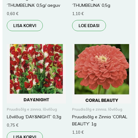
‘THUMBELINA’ 0,5g/ aeguv
‘THUMBELINA’ 0,5g
0,60
€
1,10
€
LISA KORVI
LOE EDASI
Pruudisõlg e zinnia, lõvilõug
Pruudisõlg e zinnia, lõvilõug
Lõvilõug ‘DAY&NIGHT’ 0,3g
Pruudisõlg e Zinnia ‘CORAL
BEAUTY’ 1g
0,75
€
1,10
€
LISA KORVI