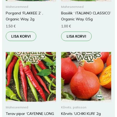
Maheseemned
Maheseemned
Porgand ‘FLAKKEE 2’ ,
Basiilik ‘ ITALIANO CLASSICO’
Organic Way, 2g
Organic Way. 0,5g
1,50
€
1,00
€
LISA KORVI
LISA KORVI
Maheseemned
Kõrvits, patisson
Terav pipar ‘CAYENNE LONG
Kõrvits ‘UCHIKI KURI’ 2g