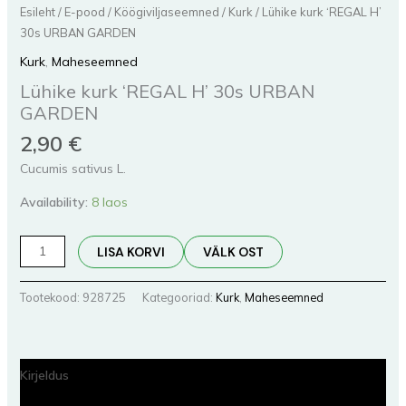
Esileht
/
E-pood
/
Köögiviljaseemned
/
Kurk
/ Lühike kurk ‘REGAL H’
30s URBAN GARDEN
Kurk
,
Maheseemned
Lühike kurk ‘REGAL H’ 30s URBAN
GARDEN
2,90
€
Cucumis sativus L.
Availability:
8 laos
LISA KORVI
VÄLK OST
Tootekood:
928725
Kategooriad:
Kurk
,
Maheseemned
Kirjeldus