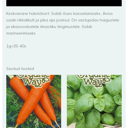
Lisainfo
Keskvarane hübriidsort. Sobib õues kasvatamiseks. Anna
saaki rikkalikult ja pika aja jooksul. On vastupidav haigustele
ja ebasoodsatele ilmastiku tingimustele. Sobib
marineerimiseks
1g=35-40s
Seotud tooted