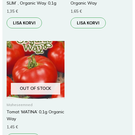
SLIM’ , Organic Way. 0,1g
Organic Way
1,35
€
1,65
€
LISA KORVI
LISA KORVI
OUT OF STOCK
Maheseemned
Tomat ‘MATINA’ 0,1g Organic
Way
1,45
€