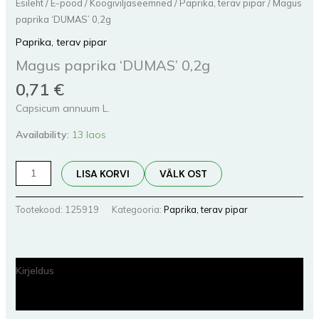
Esileht
/
E-pood
/
Köögiviljaseemned
/
Paprika, terav pipar
/ Magus
paprika ‘DUMAS’ 0,2g
Paprika, terav pipar
Magus paprika ‘DUMAS’ 0,2g
0,71
€
Capsicum annuum L.
Availability:
13 laos
LISA KORVI
VÄLK OST
Tootekood:
125919
Kategooria:
Paprika, terav pipar
Kirjeldus
Lisainfo