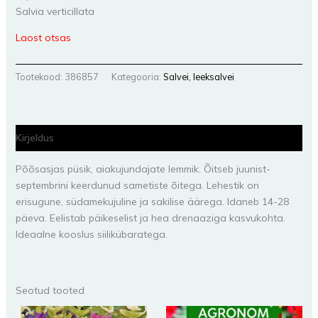
Salvia verticillata
Laost otsas
Tootekood:
386857
Kategooria:
Salvei, leeksalvei
Kirjeldus
Põõsasjas püsik, aiakujundajate lemmik. Õitseb juunist-
septembrini keerdunud sametiste õitega. Lehestik on
erisugune, südamekujuline ja sakilise äärega. Idaneb 14-28
päeva. Eelistab päikeselist ja hea drenaaziga kasvukohta.
Ideaalne kooslus siilikübaratega.
Seotud tooted