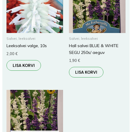
Salvei, leeksalvei
Salvei, leeksalvei
Leeksalvei valge, 10s
Hall salvei BLUE & WHITE
SEGU 250s/ aeguv
2,00
€
1,90
€
LISA KORVI
LISA KORVI