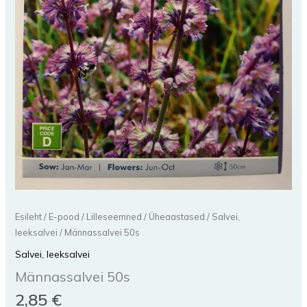
Esileht
/
E-pood
/
Lilleseemned
/
Üheaastased
/
Salvei,
leeksalvei
/ Männassalvei 50s
Salvei, leeksalvei
Männassalvei 50s
2,85
€