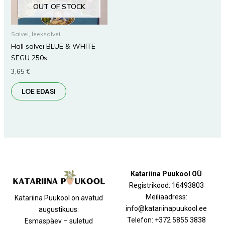
OUT OF STOCK
Salvei, leeksalvei
Hall salvei BLUE & WHITE
SEGU 250s
3,65
€
LOE EDASI
Katariina Puukool OÜ
Registrikood: 16493803
Meiliaadress:
Katariina Puukool on avatud
info@katariinapuukool.ee
augustikuus:
Telefon: +372 5855 3838
Esmaspäev – suletud