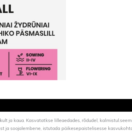
likult ja kaua. Kasvatatkse lilleaedades, rõdudel, kalmistul.
ust ja soojalembene, istutada päikesepaistelisesse kasvukohta