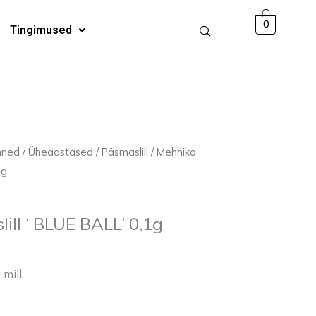
BLUE
0
Tingimused
BALL'
0,1g
kogus
mned
/
Üheaastased
/
Päsmaslill
/ Mehhiko
1g
ill ‘ BLUE BALL’ 0,1g
mill.