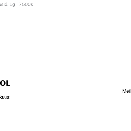
asid. 1g= 7500s
Meil
kuus: