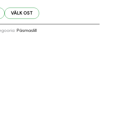
VÄLK OST
egooria:
Päsmaslill