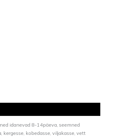
seemned idanevad 8-14päeva, seemned
, kergesse, kobedasse, viljakasse, vett