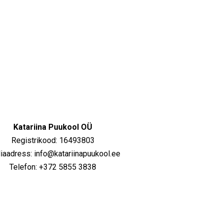
Katariina Puukool OÜ
Registrikood: 16493803
iaadress: info@katariinapuukool.ee
Telefon: +372 5855 3838