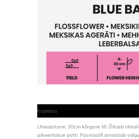
Kirjeldus
Üheaastane, 30cm kõrgune lill. Õitseb rikka
pikeeritakse potti. Päsmaslill armastab valg