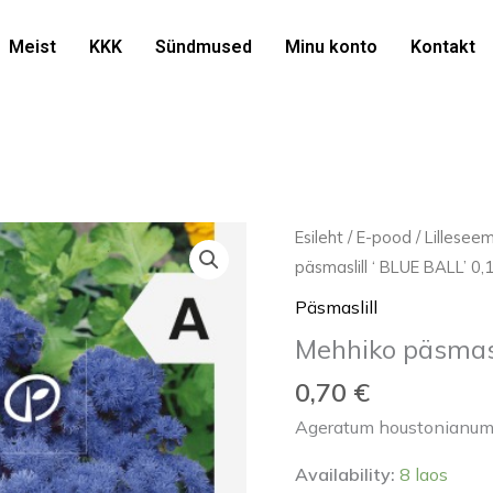
Meist
KKK
Sündmused
Minu konto
Kontakt
Mehhiko
Esileht
/
E-pood
/
Lillesee
päsmaslill
päsmaslill ‘ BLUE BALL’ 0,
'
Päsmaslill
BLUE
Mehhiko päsmasl
BALL'
0,1g
0,70
€
kogus
Ageratum houstonianum 
Availability:
8 laos