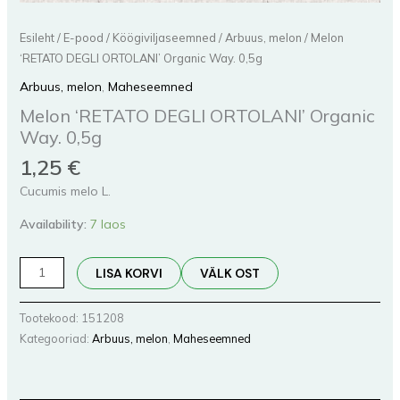
Esileht
/
E-pood
/
Köögiviljaseemned
/
Arbuus, melon
/ Melon
‘RETATO DEGLI ORTOLANI’ Organic Way. 0,5g
Arbuus, melon
,
Maheseemned
Melon ‘RETATO DEGLI ORTOLANI’ Organic
Way. 0,5g
1,25
€
Cucumis melo L.
Availability:
7 laos
LISA KORVI
VÄLK OST
Tootekood:
151208
Kategooriad:
Arbuus, melon
,
Maheseemned