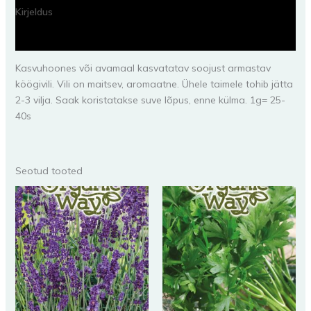
Kirjeldus
Lisainfo
Kasvuhoones või avamaal kasvatatav soojust armastav
köögivili. Vili on maitsev, aromaatne. Ühele taimele tohib jätta
2-3 vilja. Saak koristatakse suve lõpus, enne külma. 1g= 25-
40s
Seotud tooted