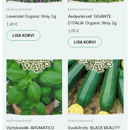
Maheseemned
Maheseemned
Lavendel Organic Way 1g
Aedpetersell ‘GIGANTE
D’ITALIA’ Organic Way 2g
1,40
€
1,05
€
LISA KORVI
LISA KORVI
Maheseemned
Maheseemned
Vürtsbasiilik ‘AROMATICO
Suvikõrvits ‘BLACK BEAUTY’