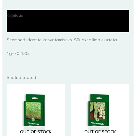
Kirjeldus
Lisainfo
Seemned idantite kasvatamiseks. Süüakse ilma juurteta
1g=70-130s
Seotud tooted
OUT OF STOCK
OUT OF STOCK