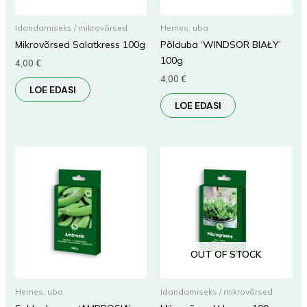
Idandamiseks / mikrovõrsed
Hernes, uba
Mikrovõrsed Salatkress 100g
Põlduba ‘WINDSOR BIAŁY’
100g
4,00
€
4,00
€
LOE EDASI
LOE EDASI
OUT OF STOCK
Hernes, uba
Idandamiseks / mikrovõrsed