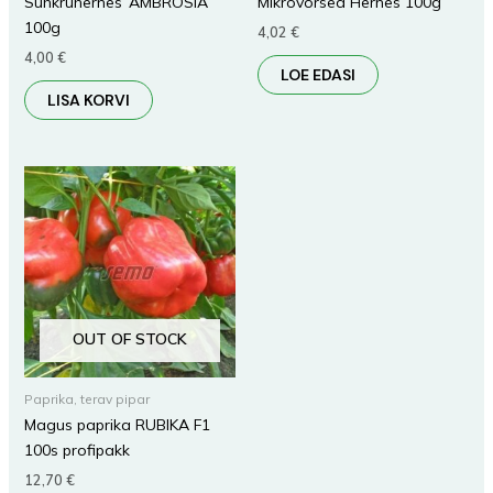
Suhkruhernes ‘AMBROSIA’
Mikrovõrsed Hernes 100g
100g
4,02
€
4,00
€
LOE EDASI
LISA KORVI
OUT OF STOCK
Paprika, terav pipar
Magus paprika RUBIKA F1
100s profipakk
12,70
€