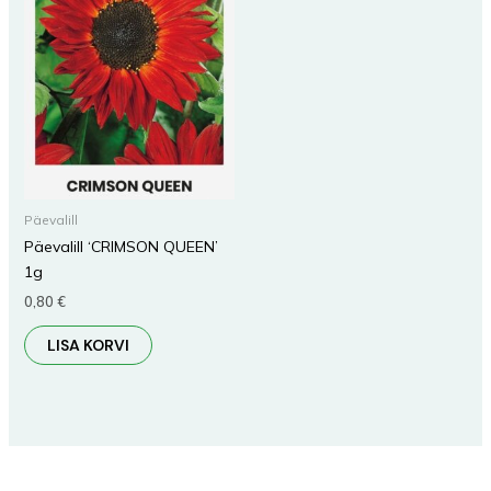
Päevalill
Päevalill ‘CRIMSON QUEEN’
1g
0,80
€
LISA KORVI