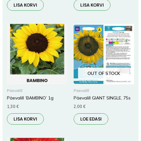
LISA KORVI
LISA KORVI
OUT OF STOCK
Päevalill
Päevalill
Päevalill ‘BAMBINO’ 1g
Päevalill GIANT SINGLE, 75s
1,30
€
2,00
€
LISA KORVI
LOE EDASI