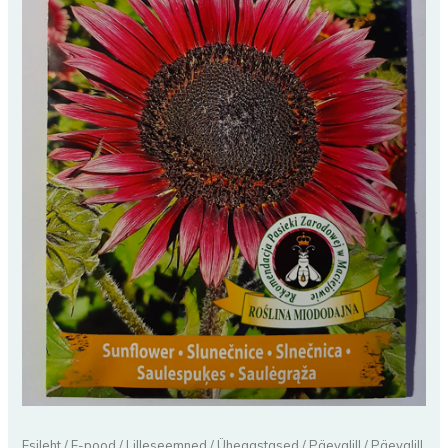
Esileht
/
E-pood
/
Lilleseemned
/
Üheaastased
/
Päevalill
/ Päevalill