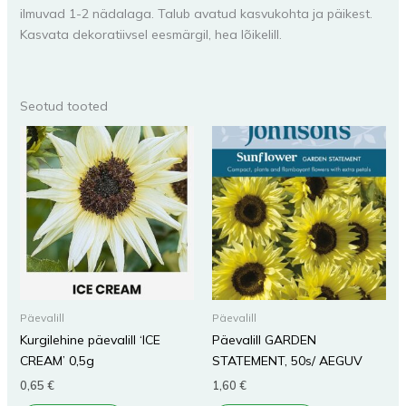
ilmuvad 1-2 nädalaga. Talub avatud kasvukohta ja päikest.
Kasvata dekoratiivsel eesmärgil, hea lõikelill.
Seotud tooted
Päevalill
Päevalill
Kurgilehine päevalill ‘ICE
Päevalill GARDEN
CREAM’ 0,5g
STATEMENT, 50s/ AEGUV
0,65
€
1,60
€