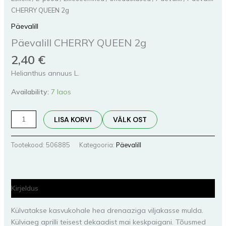
CHERRY QUEEN 2g
Päevalill
Päevalill CHERRY QUEEN 2g
2,40
€
Helianthus annuus L.
Availability:
7 laos
LISA KORVI
VÄLK OST
Tootekood:
506885
Kategooria:
Päevalill
Kirjeldus
Külvatakse kasvukohale hea drenaaziga viljakasse mulda.
Külviaeg aprilli teisest dekaadist mai keskpaigani. Tõusmed