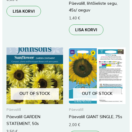
Päevalill, lihtõieliste segu,
45s/ aeguv
LISA KORVI
1,40
€
LISA KORVI
OUT OF STOCK
OUT OF STOCK
Päevalill
Päevalill
Päevalill GARDEN
Päevalill GIANT SINGLE, 75s
STATEMENT, 50s
2,00
€
3,50
€