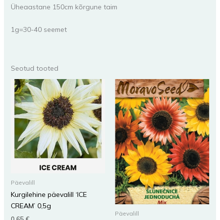
Üheaastane 150cm kõrgune taim
1g=30-40 seemet
Seotud tooted
Päevalill
Kurgilehine päevalill ‘ICE
CREAM’ 0,5g
Päevalill
0,65
€