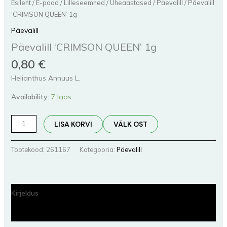
Esileht
/
E-pood
/
Lilleseemned
/
Üheaastased
/
Päevalill
/ Päevalill
‘CRIMSON QUEEN’ 1g
Päevalill
Päevalill ‘CRIMSON QUEEN’ 1g
0,80
€
Helianthus Annuus L.
Availability:
7 laos
LISA KORVI
VÄLK OST
Tootekood:
261167
Kategooria:
Päevalill
Kirjeldus
Lisainfo