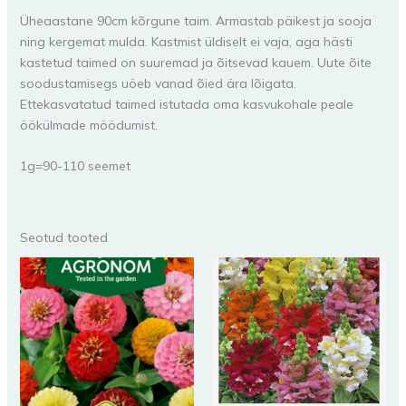
Üheaastane 90cm kõrgune taim. Armastab päikest ja sooja
ning kergemat mulda. Kastmist üldiselt ei vaja, aga hästi
kastetud taimed on suuremad ja õitsevad kauem. Uute õite
soodustamisegs uöeb vanad õied ära lõigata.
Ettekasvatatud taimed istutada oma kasvukohale peale
öökülmade möödumist.
1g=90-110 seemet
Seotud tooted