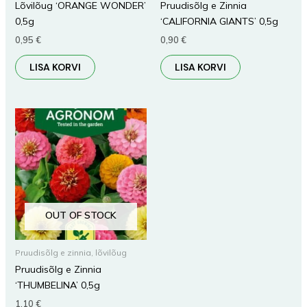
Lõvilõug ‘ORANGE WONDER’
Pruudisõlg e Zinnia
0,5g
‘CALIFORNIA GIANTS’ 0,5g
0,95
€
0,90
€
LISA KORVI
LISA KORVI
OUT OF STOCK
Pruudisõlg e zinnia, lõvilõug
Pruudisõlg e Zinnia
‘THUMBELINA’ 0,5g
1,10
€