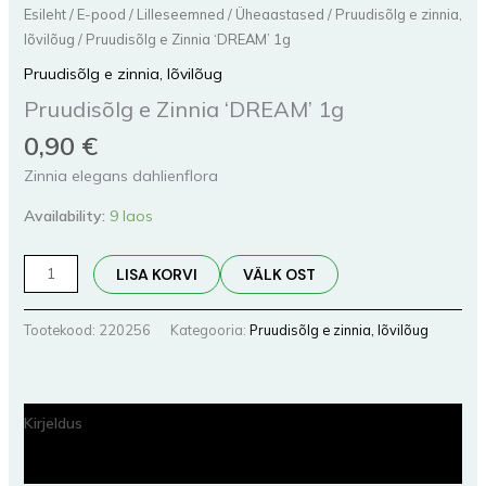
Esileht
/
E-pood
/
Lilleseemned
/
Üheaastased
/
Pruudisõlg e zinnia,
lõvilõug
/ Pruudisõlg e Zinnia ‘DREAM’ 1g
Pruudisõlg e zinnia, lõvilõug
Pruudisõlg e Zinnia ‘DREAM’ 1g
0,90
€
Zinnia elegans dahlienflora
Availability:
9 laos
LISA KORVI
VÄLK OST
Tootekood:
220256
Kategooria:
Pruudisõlg e zinnia, lõvilõug
Kirjeldus
Lisainfo