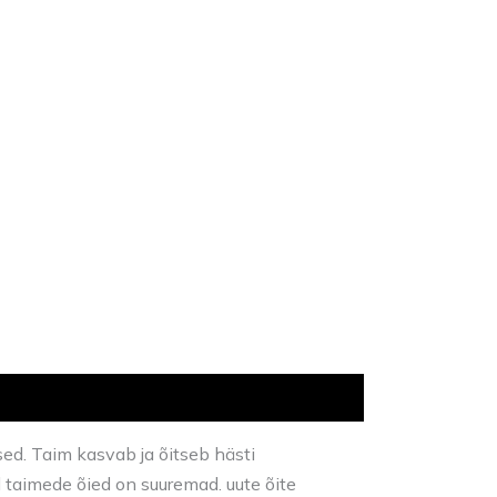
sed. Taim kasvab ja õitseb hästi
d taimede õied on suuremad. uute õite