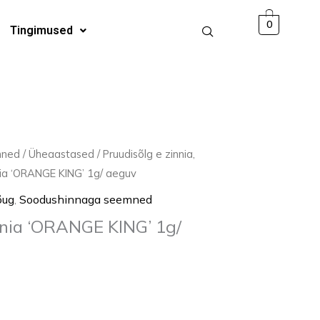
'ORANGE
0
Tingimused
KING'
1g/
aeguv
kogus
mned
/
Üheaastased
/
Pruudisõlg e zinnia,
nia ‘ORANGE KING’ 1g/ aeguv
õug
,
Soodushinnaga seemned
nnia ‘ORANGE KING’ 1g/