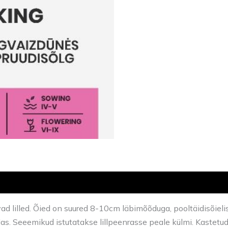
d lilled. Õied on suured 8-10cm läbimõõduga, pooltäidisõieli
las. Seeemikud istutatakse lillpeenrasse peale külmi. Kastetu