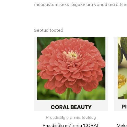
moodustamiseks lõigake ära vanad ära õits
Seotud tooted
Pruudisõlg e zinnia, lõvilõug
Pruudisõlg e Zinnia ‘CORAL
Melo