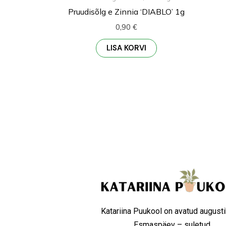
Pruudisõlg e Zinnia ‘DIABLO’ 1g
0,90
€
LISA KORVI
Katariina Puukool on avatud augusti
Esmaspäev – suletud