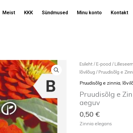
Meist
KKK
Sündmused
Minu konto
Kontakt
Pruudisõlg
Esileht
/
E-pood
/
Lillesee
e
lõvilõug
/ Pruudisõlg e Zin
Zinnia
Pruudisõlg e zinnia, lõvil
'ORANGE
Pruudisõlg e Zi
KING'
aeguv
1g/
aeguv
0,50
€
kogus
Zinnia elegans