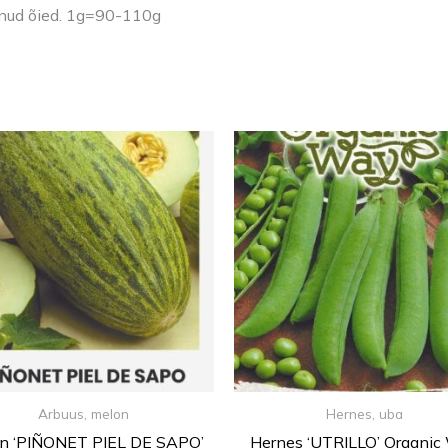
enud õied. 1g=90-110g
Arbuus, melon
Hernes, uba
n ‘PIÑONET PIEL DE SAPO’
Hernes ‘UTRILLO’ Organic