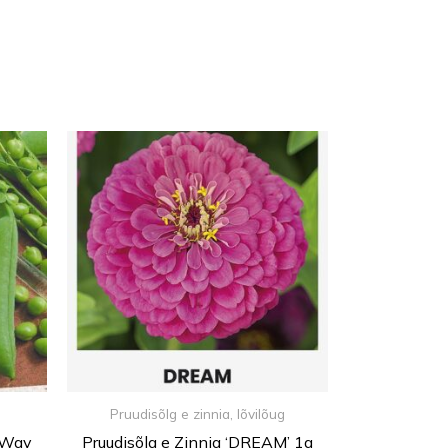
Pruudisõlg e zinnia, lõvilõug
 Way
Pruudisõlg e Zinnia ‘DREAM’ 1g