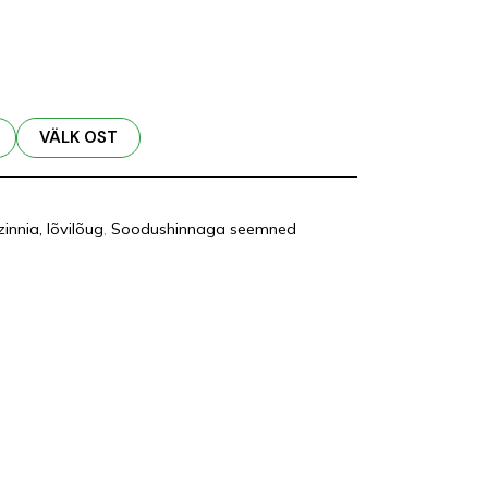
VÄLK OST
innia, lõvilõug
,
Soodushinnaga seemned