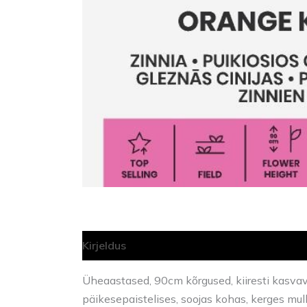
Kirjeldus
Lisainfo
Üheaastased, 90cm kõrgused, kiiresti kasvava
päikesepaistelises, soojas kohas, kerges mul