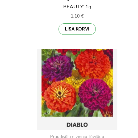
BEAUTY’ 1g
1,10
€
LISA KORVI
Pruudisõlg e zinnia, lõvilõug