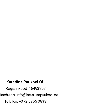
Katariina Puukool OÜ
Registrikood: 16493803
iaadress: info@katariinapuukool.ee
Telefon: +372 5855 3838