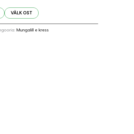
VÄLK OST
egooria:
Mungalill e kress