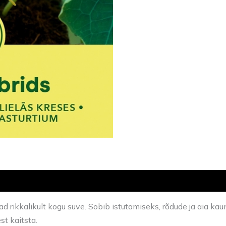
ad rikkalikult kogu suve. Sobib istutamiseks, rõdude ja aia k
st kaitsta.