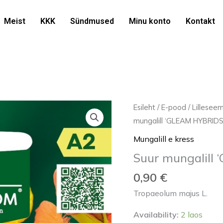
Meist
KKK
Sündmused
Minu konto
Kontakt
Suur
Esileht
/
E-pood
/
Lillesee
mungalill
mungalill ‘GLEAM HYBRIDS
'GLEAM
Mungalill e kress
HYBRIDS'
Suur mungalill
2g
kogus
0,90
€
Tropaeolum majus L.
Availability:
2 laos