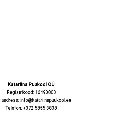
Katariina Puukool OÜ
Registrikood: 16493803
iaadress: info@katariinapuukool.ee
Telefon: +372 5855 3838