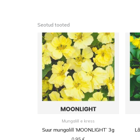
Seotud tooted
Mungalill e kress
Suur mungalill ‘MOONLIGHT’ 3g
Lõ
0,95
€