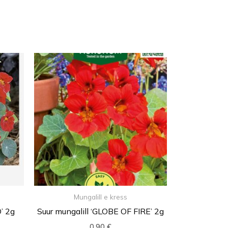
Mungalill e kress
’ 2g
Suur mungalill ‘GLOBE OF FIRE’ 2g
0,90
€