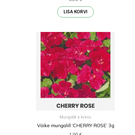
LISA KORVI
Mungalill e kress
Väike mungalill ‘СHERRY ROSE’ 3g
1,00
€