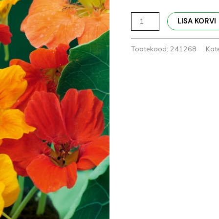
LISA KORVI
Tootekood:
241268
Kat