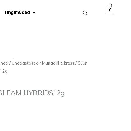
HYBRIDS'
0
Tingimused
2g
kogus
mned
/
Üheaastased
/
Mungalill e kress
/ Suur
’ 2g
 ‘GLEAM HYBRIDS’ 2g