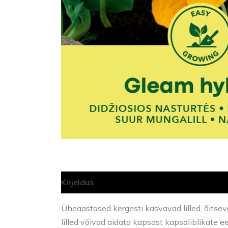
Kirjeldus
Lisainfo
Üheaastased kergesti kasvavad lilled, õitsev
lilled võivad aidata kapsast kapsaliblikate ee