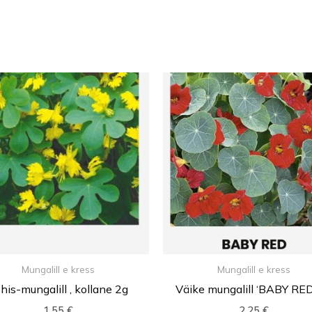
Mungalill e kress
Mungalill e kress
his-mungalill , kollane 2g
Väike mungalill ‘BABY RED
1,55
€
2,25
€