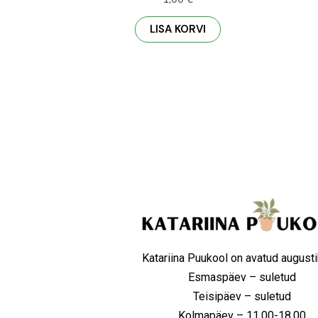
LISA KORVI
Katariina Puukool on avatud augusti
Esmaspäev – suletud
Teisipäev – suletud
Kolmapäev – 11.00-18.00