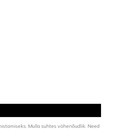
aunistamiseks. Mulla suhtes vähenõudlik. Need