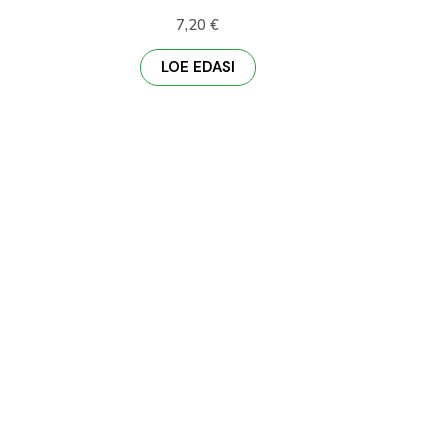
7,20
€
LOE EDASI