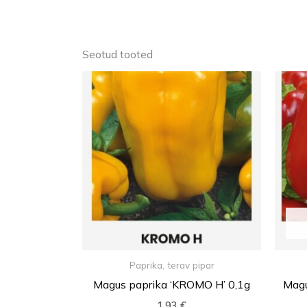
Seotud tooted
Paprika, terav pipar
Magus paprika ‘KROMO H’ 0,1g
Magu
1,93
€