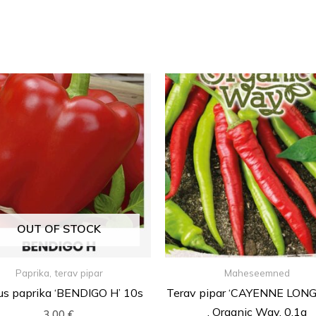
OUT OF STOCK
Paprika, terav pipar
Maheseemned
s paprika ‘BENDIGO H’ 10s
Terav pipar ‘CAYENNE LONG
, Organic Way. 0,1g
3,00
€