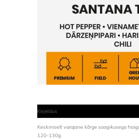
Kirjeldus
Lisainfo
Keskmiselt varajane kõrge saagikusega haigus
120-130g.