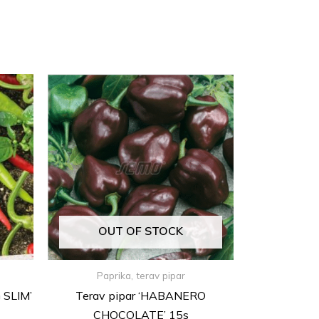
OUT OF STOCK
Paprika, terav pipar
 SLIM’
Terav pipar ‘HABANERO
CHOCOLATE’ 15s