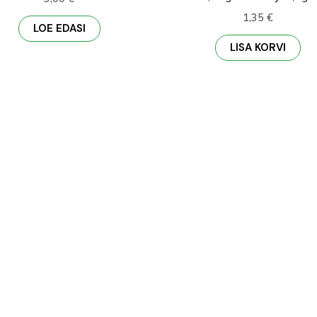
1,35
€
LOE EDASI
LISA KORVI