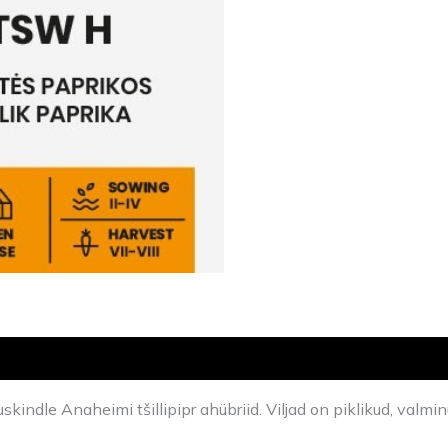
kindle Anaheimi tšillipipr ahübriid. Viljad on piklikud, valm