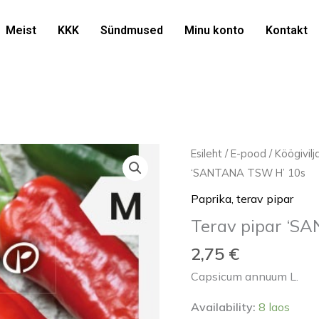
Meist
KKK
Sündmused
Minu konto
Kontakt
Terav
Esileht
/
E-pood
/
Köögivil
pipar
‘SANTANA TSW H’ 10s
'SANTANA
Paprika, terav pipar
TSW
Terav pipar ‘S
H'
10s
2,75
€
kogus
Capsicum annuum L.
Availability:
8 laos