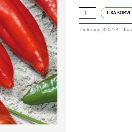
LISA KORVI
Tootekood:
920224
Kat