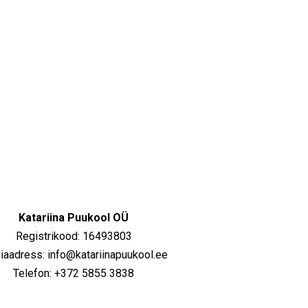
Katariina Puukool OÜ
Registrikood: 16493803
iaadress: info@katariinapuukool.ee
Telefon: +372 5855 3838