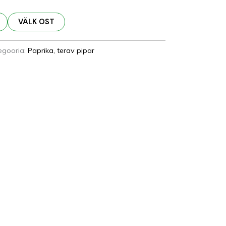
VÄLK OST
egooria:
Paprika, terav pipar