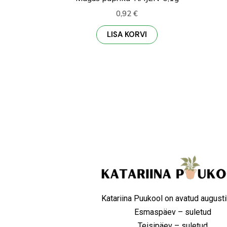
0,92
€
LISA KORVI
Katariina Puukool on avatud augusti
Esmaspäev – suletud
Teisipäev – suletud