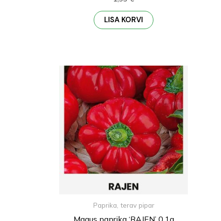
LISA KORVI
Paprika, terav pipar
Magus paprika ‘RAJEN’ 0,1g