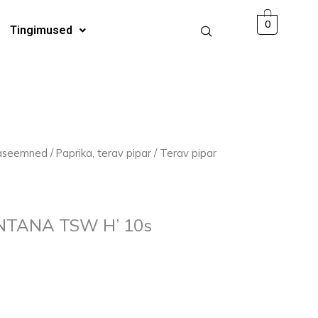
TSW
0
Tingimused
H'
10s
kogus
jaseemned
/
Paprika, terav pipar
/ Terav pipar
ANTANA TSW H’ 10s