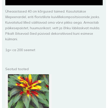
Lisainfo
Üheaastased 40 cm kõrgused taimed. Kasutatakse
lillepeenardel, eriti floristiliste kuivlillekompositsioonide jaoks.
Kuivatatud lilled säilitavad oma värvi pikka aega. Armastab
päikesepaistet, huumusrikast, vett ja õhku läbilaskvat mulda.
Pikalt õitsevad õied püsivad dekoratiivsed kuni esimese
külmani.
1g= ca 200 seemet
Seotud tooted