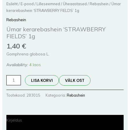
Esileht
/
E-pood
/
Lilleseemned
/
Üheaastased
/
Rebashein
/ Ümar
kerarebashein ‘STRAWBERRY FIELDS’ 1g
Rebashein
Ümar kerarebashein ‘STRAWBERRY
FIELDS’ 1g
1,40
€
Gomphrena globosa L.
Availability:
4 laos
LISA KORVI
VÄLK OST
Tootekood:
283015
Kategooria:
Rebashein
Kirjeldus