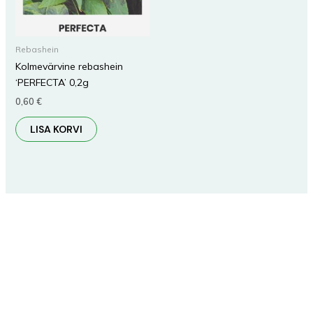
Rebashein
Kolmevärvine rebashein
‘PERFECTA’ 0,2g
0,60
€
LISA KORVI