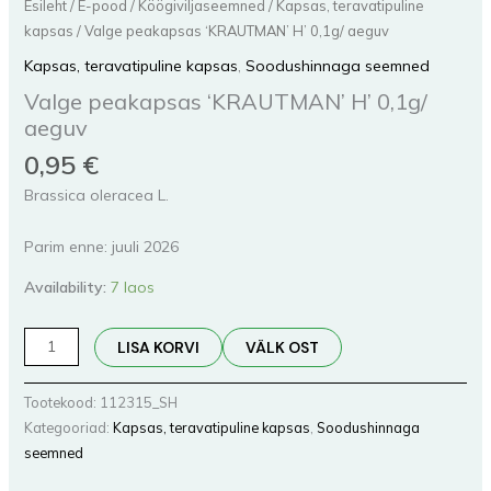
Esileht
/
E-pood
/
Köögiviljaseemned
/
Kapsas, teravatipuline
kapsas
/ Valge peakapsas ‘KRAUTMAN’ H’ 0,1g/ aeguv
Kapsas, teravatipuline kapsas
,
Soodushinnaga seemned
Valge peakapsas ‘KRAUTMAN’ H’ 0,1g/
aeguv
0,95
€
Brassica oleracea L.
Parim enne: juuli 2026
Availability:
7 laos
LISA KORVI
VÄLK OST
Tootekood:
112315_SH
Kategooriad:
Kapsas, teravatipuline kapsas
,
Soodushinnaga
seemned