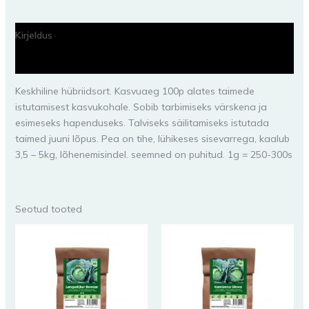
Kirjeldus
Lisainfo
Keskhiline hübriidsort. Kasvuaeg 100p alates taimede
istutamisest kasvukohale. Sobib tarbimiseks värskena ja
esimeseks hapenduseks. Talviseks säilitamiseks istutada
taimed juuni lõpus. Pea on tihe, lühikeses sisevarrega, kaalub
3,5 – 5kg, lõhenemisindel. seemned on puhitud. 1g = 250-300s
Seotud tooted