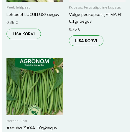
Peet, lehtpeet
Kapsas, teravatipuline kapsas
Lehtpeet LUCULLUS/ aeguv
Valge peakapsas ‘JETMA H’
0,1g/ aeguv
0,35
€
0,75
€
LISA KORVI
LISA KORVI
Hernes, uba
Aeduba ‘SAXA’ 10g/aeguv