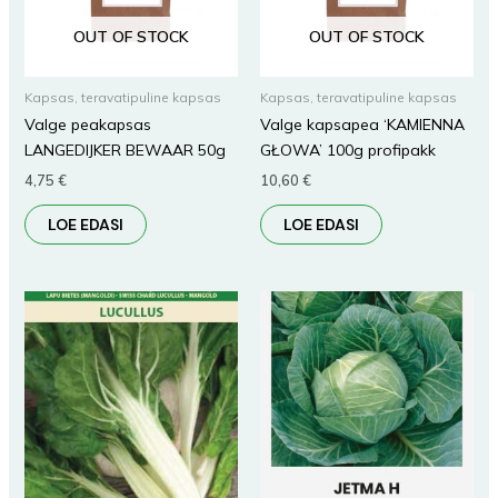
OUT OF STOCK
OUT OF STOCK
Kapsas, teravatipuline kapsas
Kapsas, teravatipuline kapsas
Valge peakapsas
Valge kapsapea ‘KAMIENNA
LANGEDIJKER BEWAAR 50g
GŁOWA’ 100g profipakk
4,75
€
10,60
€
LOE EDASI
LOE EDASI