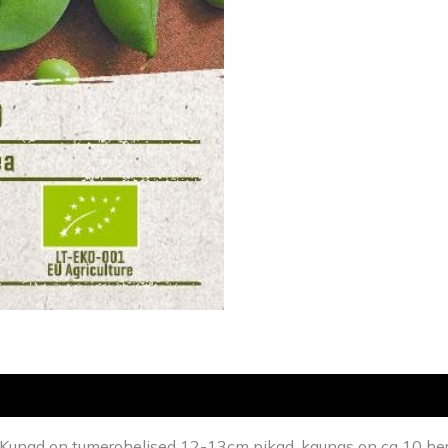
Kunad on tumerohelised 12-13cm pikad, kaunas on ca 10 he