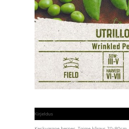
Kirjeldus
Lisainfo
Keskvarane hernes. Taime kõrgus 70-80cm. 