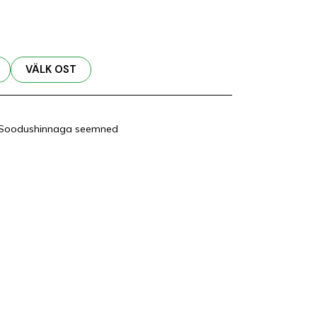
VÄLK OST
Soodushinnaga seemned