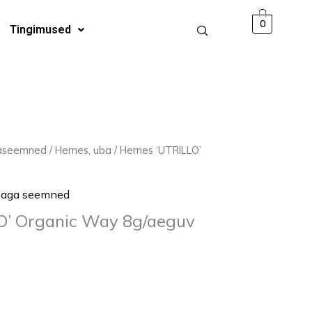
Way
0
Tingimused
8g/aeguv
kogus
jaseemned
/
Hernes, uba
/ Hernes ‘UTRILLO’
naga seemned
O’ Organic Way 8g/aeguv