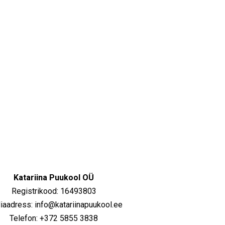
Katariina Puukool OÜ
Registrikood: 16493803
iaadress: info@katariinapuukool.ee
Telefon: +372 5855 3838