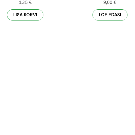
1,35
€
9,00
€
LISA KORVI
LOE EDASI