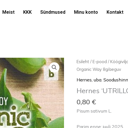
Meist
KKK
Sündmused
Minu konto
Kontakt
Hernes
Esileht
/
E-pood
/
Köögivil
'UTRILLO'
Organic Way 8g/aeguv
Organic
Hernes, uba
,
Soodushin
Way
Hernes ‘UTRILL
8g/aeguv
kogus
0,80
€
Pisum sativum L.
Parim enne: juuli 2025