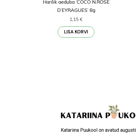
Harilik aeduba ‘COCO N.ROSE
D’EYRAGUES’ 8g
1,15
€
LISA KORVI
Katariina Puukool on avatud augusti