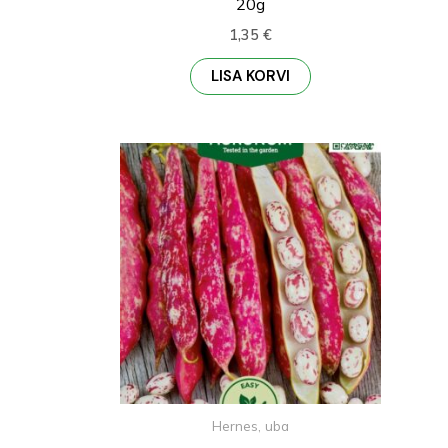
20g
1,35
€
LISA KORVI
Hernes, uba