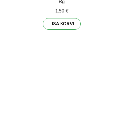
8g
1,50
€
LISA KORVI