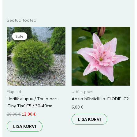
Seotud tooted
Algne
Praegune
hind
hind
Sale!
Sale!
oli:
on:
20,00 €.
12,00 €.
Elupuud
UUS e-poes
Harilik elupuu / Thuja occ.
Aasia hübriidliilia ‘ELODIE’ C2
‘Tiny Tim’ C5 / 30-40cm
6,00
€
20,00
€
12,00
€
LISA KORVI
LISA KORVI