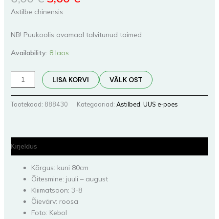
Astilbe chinensis
NB! Puukoolis avamaal talvitunud taimed
Availability:
8 laos
LISA KORVI
VÄLK OST
Tootekood:
888430
Kategooriad:
Astilbed
,
UUS e-poes
Kirjeldus
Kõrgus: kuni 80cm
Õitesmine: juuli – august
Kliimatsoon: 3-8
Õievärv: roosa
Foto: Kebol