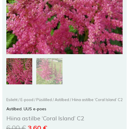
Esileht
/
E-pood
/
Püsililled
/
Astilbed
/ Hiina astilbe ‘Coral Island’ C2
Astilbed
,
UUS e-poes
Hiina astilbe ‘Coral Island’ C2
6,00
€
3,60
€