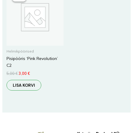
oli:
on:
5,00 €.
3,00 €.
Helmikpöörised
Pisipööris ‘Pink Revolution’
C2
5,00
€
3,00
€
LISA KORVI