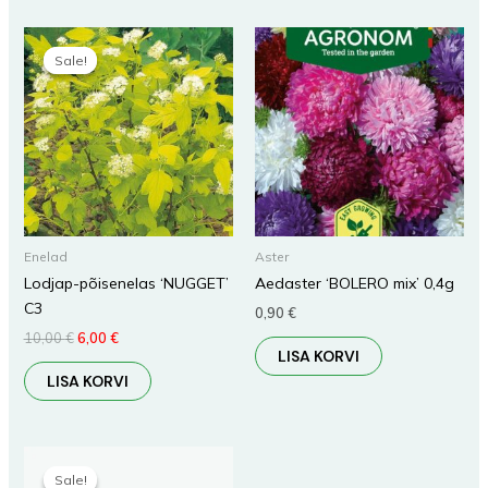
Algne
Praegune
hind
hind
Sale!
Sale!
oli:
on:
10,00 €.
6,00 €.
Enelad
Aster
Lodjap-põisenelas ‘NUGGET’
Aedaster ‘BOLERO mix’ 0,4g
C3
0,90
€
10,00
€
6,00
€
LISA KORVI
LISA KORVI
Algne
Praegune
hind
hind
Sale!
Sale!