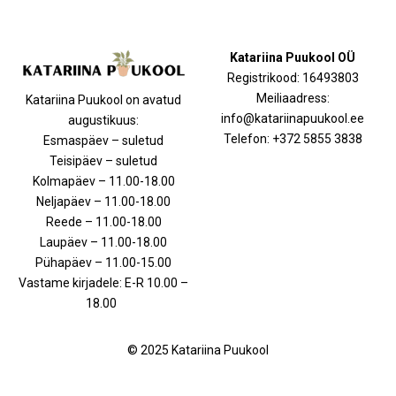
Katariina Puukool OÜ
Registrikood: 16493803
Meiliaadress:
Katariina Puukool on avatud
info@katariinapuukool.ee
augustikuus:
Telefon: +372 5855 3838
Esmaspäev – suletud
Teisipäev – suletud
Kolmapäev – 11.00-18.00
Neljapäev – 11.00-18.00
Reede – 11.00-18.00
Laupäev – 11.00-18.00
Pühapäev – 11.00-15.00
Vastame kirjadele: E-R 10.00 –
18.00
© 2025 Katariina Puukool