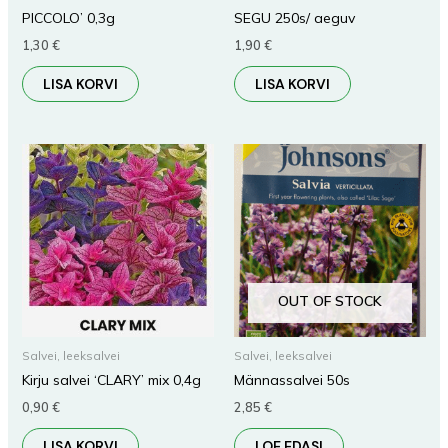
PICCOLO’ 0,3g
SEGU 250s/ aeguv
1,30
€
1,90
€
LISA KORVI
LISA KORVI
OUT OF STOCK
Salvei, leeksalvei
Salvei, leeksalvei
Kirju salvei ‘CLARY’ mix 0,4g
Männassalvei 50s
0,90
€
2,85
€
LISA KORVI
LOE EDASI