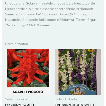
Üheaastane. Sobib erinevatele üheaastaste lilleistutustele,
lillepeenardele, suurtele aladele,peenraäärde ja rõdudele.
Seemned idanevad 8–14 päevaga +20–+25ºC juures.
Istutatakseõue peale öökülmade möödumist. Taime kõrgus
25-30cm. 1g=290-310 seemet
Seotud tooted
Salvei, leeksalvei
Salvei, leeksalvei
Leeksalvei ‘SCARLET
Hall salvei BLUE & WHITE