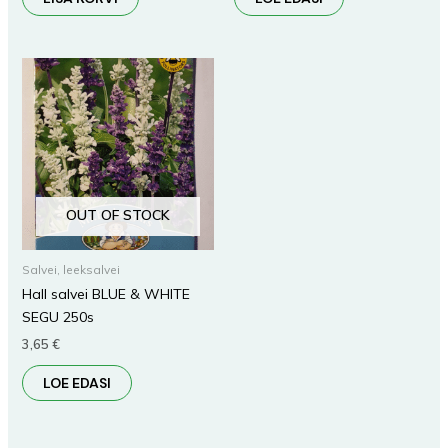
OUT OF STOCK
Salvei, leeksalvei
Hall salvei BLUE & WHITE
SEGU 250s
3,65
€
LOE EDASI