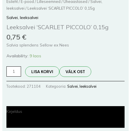
Esileht
/
E-pood
/
Lilleseemned
/
Üheaastased
/
Salvei,
leeksalvei
/ Leeksalvei ‘SCARLET PICCOLO’ 0,15g
Salvei, leeksalvei
Leeksalvei ‘SCARLET PICCOLO’ 0,15g
0,75
€
Salvia splendens Sellow ex Nees
Availability:
9 laos
LISA KORVI
VÄLK OST
Tootekood:
271104
Kategooria:
Salvei, leeksalvei
Kirjeldus
Lisainfo