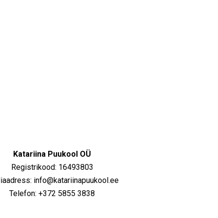
Katariina Puukool OÜ
Registrikood: 16493803
iaadress: info@katariinapuukool.ee
Telefon: +372 5855 3838