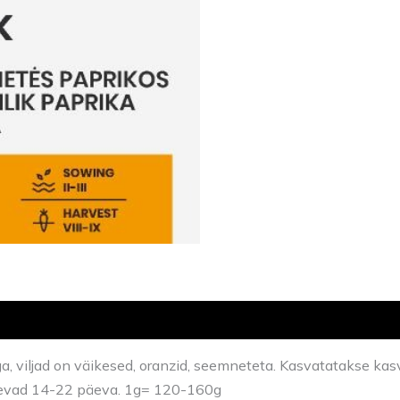
, viljad on väikesed, oranzid, seemneteta. Kasvatatakse ka
evad 14-22 päeva. 1g= 120-160g