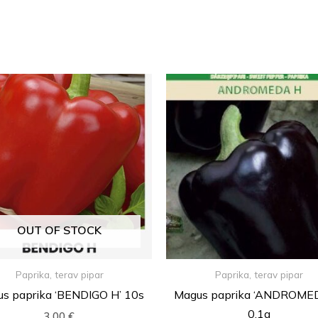
OUT OF STOCK
Paprika, terav pipar
Paprika, terav pipar
s paprika ‘BENDIGO H’ 10s
Magus paprika ‘ANDROME
0,1g
3,00
€