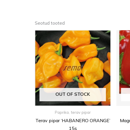
Seotud tooted
OUT OF STOCK
Paprika, terav pipar
Terav pipar ‘HABANERO ORANGE’
Magu
15s