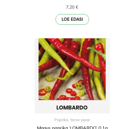
7,20
€
LOE EDASI
Paprika, terav pipar
Magus paprika ‘LOMBARDO’ 0,1g