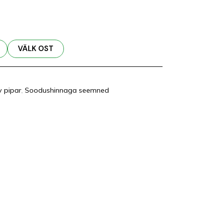
VÄLK OST
v pipar
,
Soodushinnaga seemned