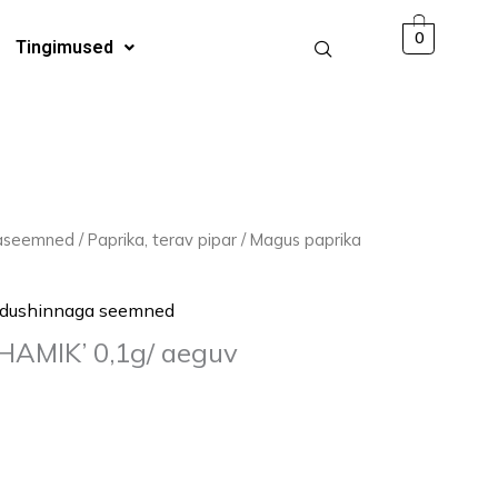
0,1g/
0
Tingimused
aeguv
kogus
jaseemned
/
Paprika, terav pipar
/ Magus paprika
dushinnaga seemned
HAMIK’ 0,1g/ aeguv