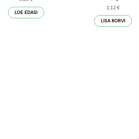
1,12
€
LOE EDASI
LISA KORVI