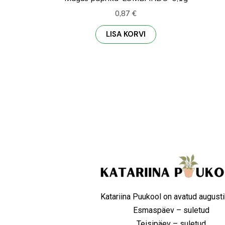
0,87
€
LISA KORVI
Katariina Puukool on avatud augusti
Esmaspäev – suletud
Teisipäev – suletud