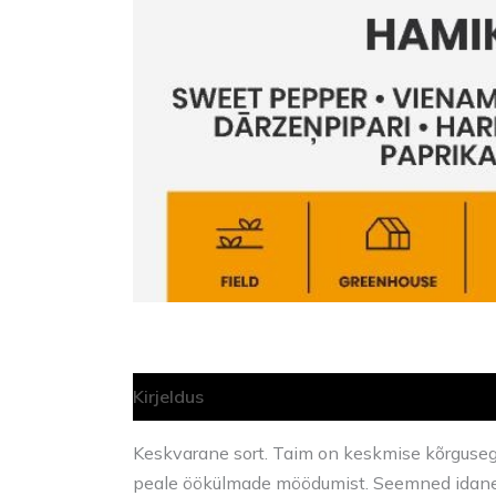
Kirjeldus
Lisainfo
Keskvarane sort. Taim on keskmise kõrgusega
peale öökülmade möödumist. Seemned idan