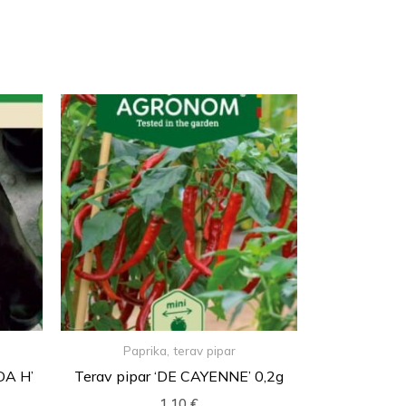
Paprika, terav pipar
DA H’
Terav pipar ‘DE CAYENNE’ 0,2g
1,10
€