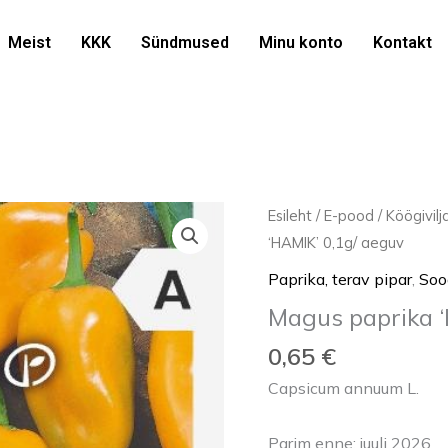
Meist
KKK
Sündmused
Minu konto
Kontakt
Magus
Esileht
/
E-pood
/
Köögivil
paprika
‘HAMIK’ 0,1g/ aeguv
'HAMIK'
Paprika, terav pipar
,
Soo
0,1g/
Magus paprika ‘
aeguv
kogus
0,65
€
Capsicum annuum L.
Parim enne: juuli 2026