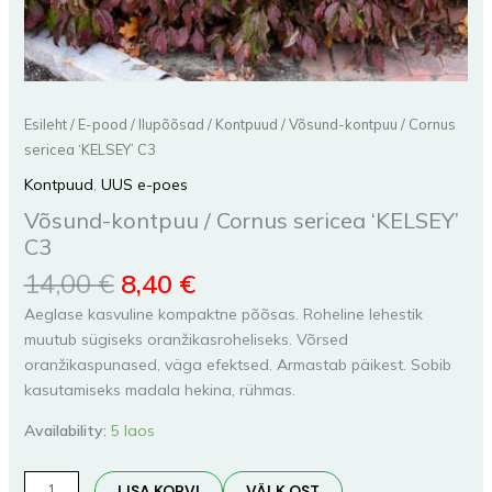
Esileht
/
E-pood
/
Ilupõõsad
/
Kontpuud
/ Võsund-kontpuu / Cornus
sericea ‘KELSEY’ C3
Kontpuud
,
UUS e-poes
Võsund-kontpuu / Cornus sericea ‘KELSEY’
C3
14,00
€
8,40
€
Aeglase kasvuline kompaktne põõsas. Roheline lehestik
muutub sügiseks oranžikasroheliseks. Võrsed
oranžikaspunased, väga efektsed. Armastab päikest. Sobib
kasutamiseks madala hekina, rühmas.
Availability:
5 laos
LISA KORVI
VÄLK OST