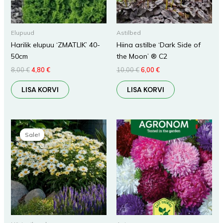
Elupuud
Astilbed
Harilik elupuu ‘ZMATLIK’ 40-
Hiina astilbe ‘Dark Side of
50cm
the Moon’ ® C2
8,00
€
4,80
€
10,00
€
6,00
€
LISA KORVI
LISA KORVI
Algne
Praegune
hind
hind
Sale!
Sale!
oli:
on:
5,00 €.
3,00 €.