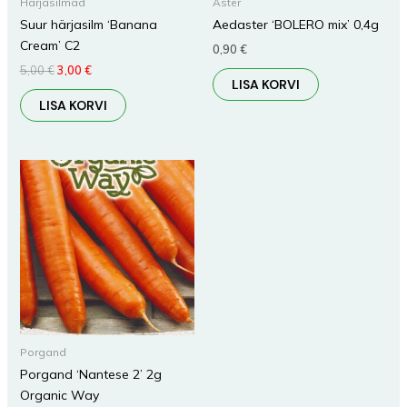
Härjasilmad
Aster
Suur härjasilm ‘Banana
Aedaster ‘BOLERO mix’ 0,4g
Cream’ C2
0,90
€
5,00
€
3,00
€
LISA KORVI
LISA KORVI
Porgand
Porgand ‘Nantese 2’ 2g
Organic Way