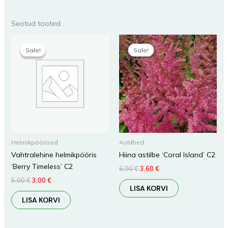
Seotud tooted
Algne
Praegune
Algne
Praegune
hind
hind
hind
hind
Sale!
Sale!
Sale!
Sale!
oli:
on:
oli:
on:
5,00 €.
3,00 €.
6,00 €.
3,60 €.
Helmikpöörised
Astilbed
Vahtralehine helmikpööris
Hiina astilbe ‘Coral Island’ C2
‘Berry Timeless’ C2
6,00
€
3,60
€
5,00
€
3,00
€
LISA KORVI
LISA KORVI