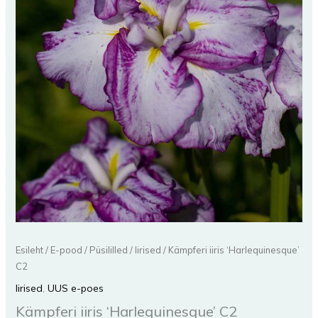
Esileht
/
E-pood
/
Püsililled
/
Iirised
/ Kämpferi iiris ‘Harlequinesque’
C2
Iirised
,
UUS e-poes
Kämpferi iiris ‘Harlequinesque’ C2