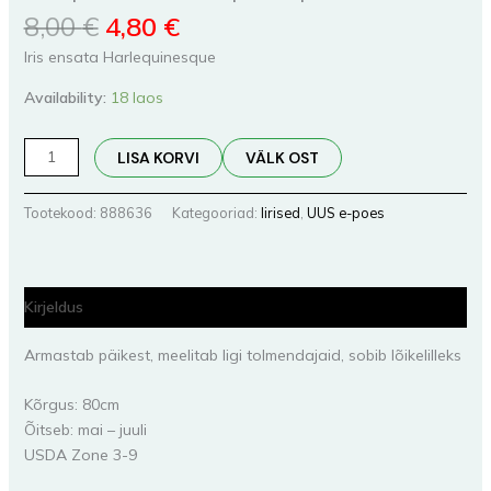
8,00
€
4,80
€
Iris ensata Harlequinesque
Availability:
18 laos
LISA KORVI
VÄLK OST
Tootekood:
888636
Kategooriad:
Iirised
,
UUS e-poes
Kirjeldus
Armastab päikest, meelitab ligi tolmendajaid, sobib lõikelilleks
Kõrgus: 80cm
Õitseb: mai – juuli
USDA Zone 3-9