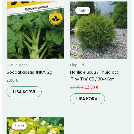
Algne
Praegune
hind
hind
Sale!
Sale!
oli:
on:
20,00 €.
12,00 €.
UUS e-poes
Elupuud
Söödakapsas ‘INKA’ 2g
Harilik elupuu / Thuja occ.
‘Tiny Tim’ C5 / 30-40cm
2,00
€
20,00
€
12,00
€
LISA KORVI
LISA KORVI
Algne
Praegune
hind
hind
Sale!
Sale!
oli:
on:
10,00 €.
6,00 €.