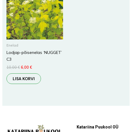
Enelad
Lodjap-põisenelas ‘NUGGET’
C3
10,00
€
6,00
€
LISA KORVI
Katariina Puukool OÜ