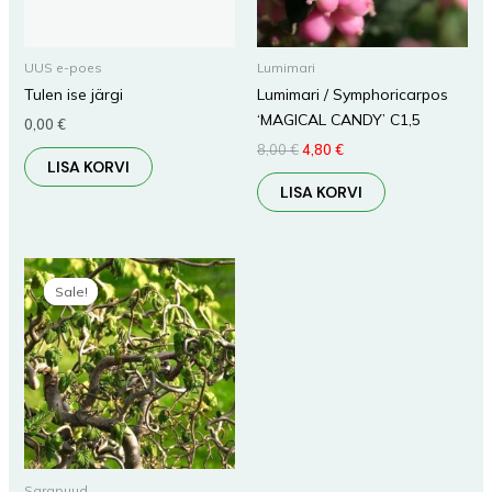
UUS e-poes
Lumimari
Tulen ise järgi
Lumimari / Symphoricarpos
‘MAGICAL CANDY’ C1,5
0,00
€
8,00
€
4,80
€
LISA KORVI
LISA KORVI
Algne
Praegune
hind
hind
Sale!
Sale!
oli:
on:
30,00 €.
18,00 €.
Sarapuud