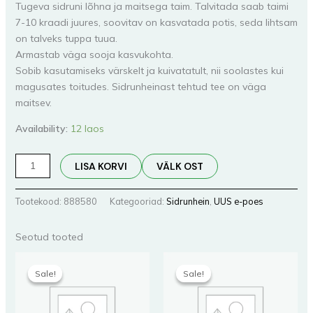
Tugeva sidruni lõhna ja maitsega taim. Talvitada saab taimi
7-10 kraadi juures, soovitav on kasvatada potis, seda lihtsam
on talveks tuppa tuua.
Armastab väga sooja kasvukohta.
Sobib kasutamiseks värskelt ja kuivatatult, nii soolastes kui
magusates toitudes. Sidrunheinast tehtud tee on väga
maitsev.
Availability:
12 laos
LISA KORVI
VÄLK OST
Tootekood:
888580
Kategooriad:
Sidrunhein
,
UUS e-poes
Seotud tooted
Algne
Praegune
Algne
Praegune
hind
hind
hind
hind
Sale!
Sale!
Sale!
Sale!
oli:
on:
oli:
on:
5,00 €.
3,00 €.
5,00 €.
3,00 €.