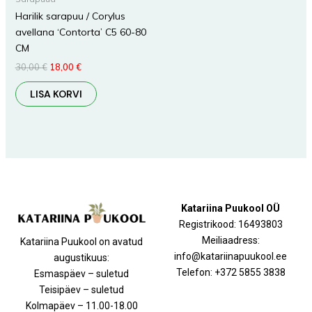
Harilik sarapuu / Corylus
avellana ‘Contorta’ C5 60-80
CM
30,00
€
18,00
€
LISA KORVI
Katariina Puukool OÜ
Registrikood: 16493803
Meiliaadress:
Katariina Puukool on avatud
info@katariinapuukool.ee
augustikuus:
Telefon: +372 5855 3838
Esmaspäev – suletud
Teisipäev – suletud
Kolmapäev – 11.00-18.00