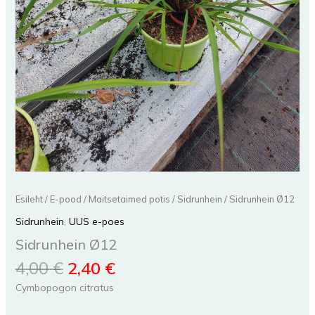
Esileht
/
E-pood
/
Maitsetaimed potis
/
Sidrunhein
/ Sidrunhein Ø12
Sidrunhein
,
UUS e-poes
Sidrunhein Ø12
4,00
€
2,40
€
Cymbopogon citratus