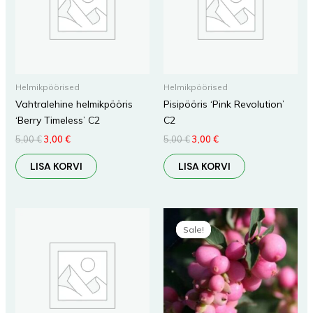
Helmikpöörised
Helmikpöörised
Vahtralehine helmikpööris
Pisipööris ‘Pink Revolution’
‘Berry Timeless’ C2
C2
5,00
€
3,00
€
5,00
€
3,00
€
LISA KORVI
LISA KORVI
Algne
Praegune
hind
hind
Sale!
Sale!
oli:
on:
8,00 €.
4,80 €.