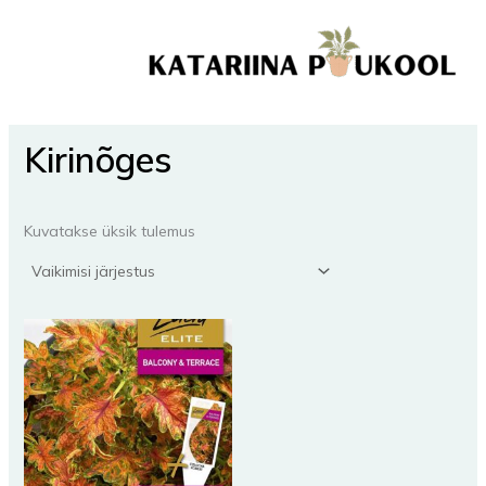
Skip
to
content
Kirinõges
Kuvatakse üksik tulemus