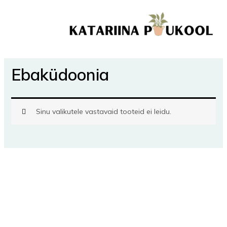
Skip
to
content
Ebaküdoonia
Sinu valikutele vastavaid tooteid ei leidu.