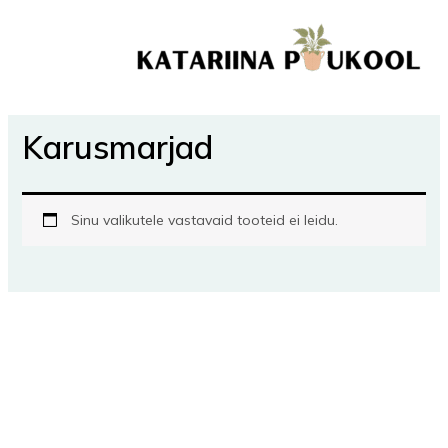
Skip
to
content
Karusmarjad
Sinu valikutele vastavaid tooteid ei leidu.