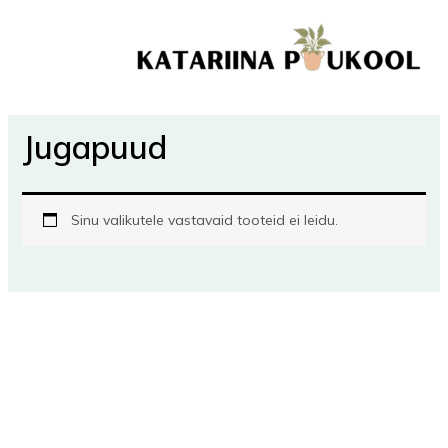
Skip
to
content
Jugapuud
Sinu valikutele vastavaid tooteid ei leidu.