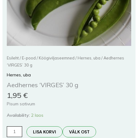
Esileht
/
E-pood
/
Köögiviljaseemned
/
Hernes, uba
/ Aedhernes
‘VIRGES’ 30 g
Hernes, uba
Aedhernes ‘VIRGES’ 30 g
1,95
€
Pisum sativum
Availability:
2 laos
LISA KORVI
VÄLK OST