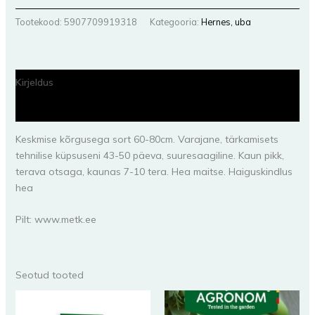
Tootekood:
5907709919318
Kategooria:
Hernes, uba
Kirjeldus
Lisainfo
Keskmise kõrgusega sort 60-80cm. Varajane, tärkamisets
tehnilise küpsuseni 43-50 päeva, suuresaagiline. Kaun pikk,
terava otsaga, kaunas 7-10 tera. Hea maitse. Haiguskindlus
hea
Pilt: www.metk.ee
Seotud tooted