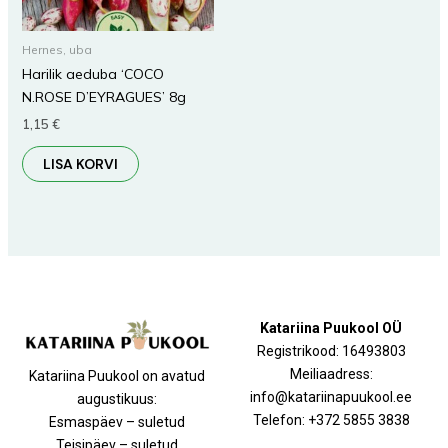
Hernes, uba
Harilik aeduba ‘COCO
N.ROSE D’EYRAGUES’ 8g
1,15
€
LISA KORVI
Katariina Puukool OÜ
Registrikood: 16493803
Meiliaadress:
Katariina Puukool on avatud
info@katariinapuukool.ee
augustikuus:
Telefon: +372 5855 3838
Esmaspäev – suletud
Teisipäev – suletud