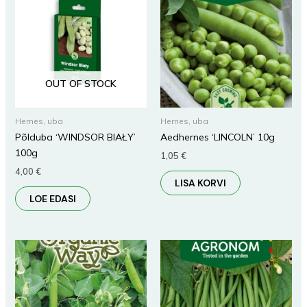
OUT OF STOCK
Hernes, uba
Hernes, uba
Põlduba ‘WINDSOR BIAŁY’
Aedhernes ‘LINCOLN’ 10g
100g
1,05
€
4,00
€
LISA KORVI
LOE EDASI