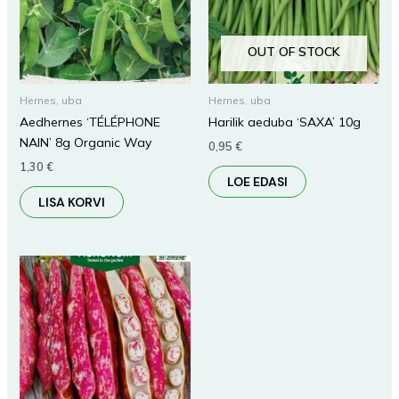
OUT OF STOCK
Hernes, uba
Hernes, uba
Aedhernes ‘TÉLÉPHONE
Harilik aeduba ‘SAXA’ 10g
NAIN’ 8g Organic Way
0,95
€
1,30
€
LOE EDASI
LISA KORVI